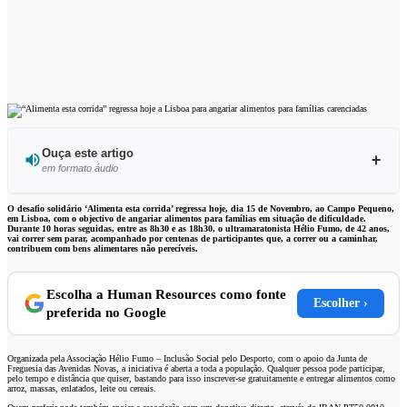
Ouça este artigo
em formato áudio
Ouvir este artigo
O desafio solidário ‘Alimenta esta corrida’ regressa hoje, dia 15 de Novembro, ao Campo Pequeno,
em Lisboa, com o objectivo de angariar alimentos para famílias em situação de dificuldade.
Durante 10 horas seguidas, entre as 8h30 e as 18h30, o ultramaratonista Hélio Fumo, de 42 anos,
vai correr sem parar, acompanhado por centenas de participantes que, a correr ou a caminhar,
contribuem com bens alimentares não perecíveis.
Escolha a Human Resources como fonte
Escolher ›
preferida no Google
Organizada pela Associação Hélio Fumo – Inclusão Social pelo Desporto, com o apoio da Junta de
Freguesia das Avenidas Novas, a iniciativa é aberta a toda a população. Qualquer pessoa pode participar,
pelo tempo e distância que quiser, bastando para isso inscrever-se gratuitamente e entregar alimentos como
arroz, massas, enlatados, leite ou cereais.