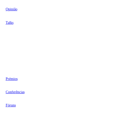
Opinião
Talks
Videocasts
Eventos
Prémios
Conferências
Fóruns