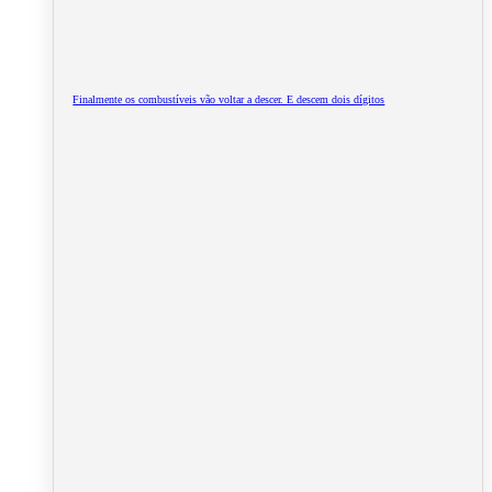
Finalmente os combustíveis vão voltar a descer. E descem dois dígitos