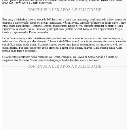
Quem preferir pode também apoiar a associação com um donativo directo, através do IBAN PT50 0010
0000 6051 3970 0015 7 e NIF 516120336.
CONTINUE A LER APÓS A PUBLICIDADE
Este ano, a iniciativa já soma cerca de 900 inscritos e conta com a presença confirmada de vários nomes do
desporto e da televisão. Entre os atletas, participam Nélson Évora, campeão olímpico de triplo salto; Jorge
Pina, atleta paralímpico; Hermano Ferreira, maratonista; Bruno Silva, campeão nacional de trail; e Hugo
Figueiredo, atleta de triatlo. Entre as figuras públicas, juntam-se chef Kiko, o ator e apresentador Miguel
Costa e o apresentador Pedro Fernandes.
Hélio Fumo afirma, «esta iniciativa existe para lembrar que há muitas pessoas a viver com muito pouco,
todos os dias. Correr por elas durante 10 horas é simbólico, mas é uma forma concreta de chamar a atenção
e mobilizar quem pode ajudar. Sozinhos somos pouco, mas juntos conseguimos ter impacto na vida de
quem precisa. Por isso, deixo um apelo simples: a quem pode ajudar, apareça. Cada pessoa conta. Cada
pessoa pode fazer a diferença.»
Os alimentos recolhidos serão entregues ao Centro Paroquial da Póvoa de Santo Adrião e à Junta de
Freguesia das Avenidas Novas, para distribuição junto das famílias mais vulneráveis.
CONTINUE A LER APÓS A PUBLICIDADE