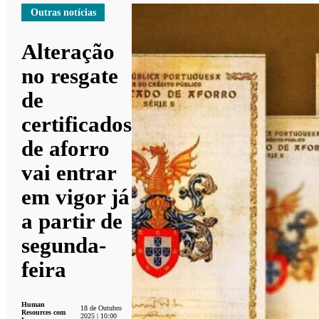
Outras notícias
Alteração
no resgate
de
certificados
de aforro
vai entrar
em vigor já
a partir de
segunda-
feira
Human
18 de Outubro
Resources com
2025 | 10:00