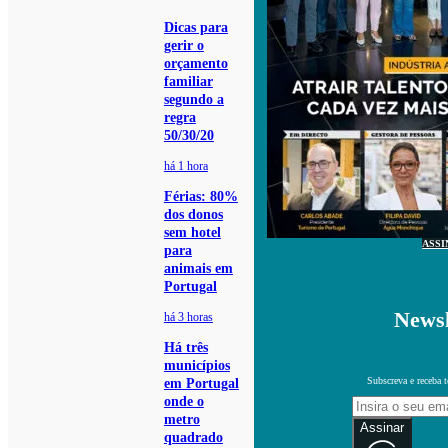
Dicas para
gerir o
orçamento
familiar
segundo a
regra
50/30/20
há 1 hora
Férias: 80%
dos donos
sem hotel
ASSI
para
animais em
Portugal
Newsl
há 3 horas
Há três
municípios
Subscreva e receba 
em Portugal
onde o
metro
Assinar
quadrado