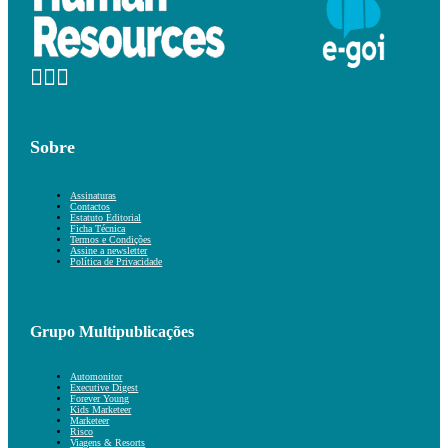
Sobre
Assinaturas
Contactos
Estatuto Editorial
Ficha Técnica
Termos e Condições
Assine a newsletter
Política de Privacidade
Grupo Multipublicações
Automonitor
Executive Digest
Forever Young
Kids Marketeer
Marketeer
Risco
Viagens & Resorts