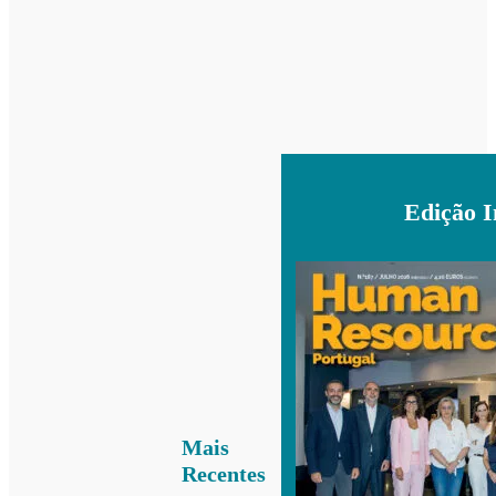
Edição 
Mais
Recentes