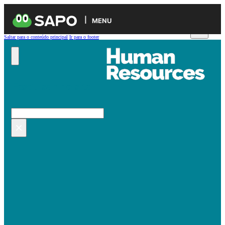
MENU
Saltar para o conteúdo principal
Ir para o footer
Pesquisar no site
Pesquisar
×