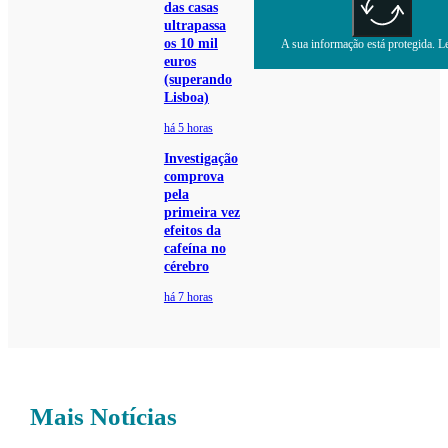
das casas
ultrapassa
os 10 mil
A sua informação está protegida. Le
euros
(superando
Lisboa)
há 5 horas
Investigação
comprova
pela
primeira vez
efeitos da
cafeína no
cérebro
há 7 horas
Mais Notícias