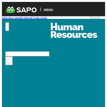
MENU
Saltar para o conteúdo principal
Ir para o footer
Pesquisar no site
Pesquisar
×