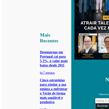
Mais
Recentes
Desemprego em
Portugal cai para
5,3%, o valor mais
baixo desde 2011
há 7 minutos
N
Cinco estratégias
para ajudar a sua
equipa a enfrentar
o Verão de forma
Subscreva 
mais saudável e
produtiva
Assinar