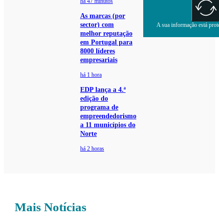
há 47 minutos
As marcas (por
sector) com
A sua informação está prote
melhor reputação
em Portugal para
8000 líderes
empresariais
há 1 hora
EDP lança a 4.ª
edição do
programa de
empreendedorismo
a 11 municípios do
Norte
há 2 horas
Mais Notícias