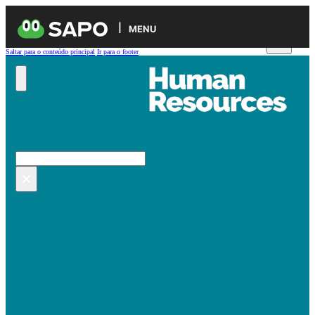
MENU
Saltar para o conteúdo principal
Ir para o footer
Pesquisar no site
Pesquisar
×