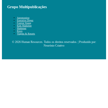
Grupo Multipublicações
Automonitor
Executive Digest
Forever Young
Kids Marketeer
Marketeer
Risco
Viagens & Resorts
© 2026 Human Resources. Todos os direitos reservados. | Produzido por:
Neurónio Criativo