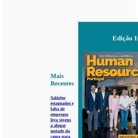
Edição 
Mais
Recentes
Salários
estagnados e
falta de
empregos
leva jovens
a alugar
metade da
cama para