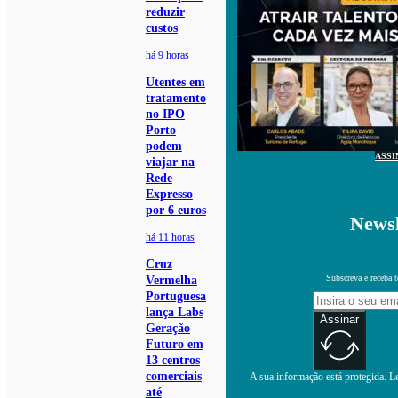
reduzir
custos
há 9 horas
Utentes em
tratamento
no IPO
Porto
podem
ASSI
viajar na
Rede
Expresso
por 6 euros
Newsl
há 11 horas
Cruz
Subscreva e receba 
Vermelha
Portuguesa
lança Labs
Assinar
Geração
Futuro em
13 centros
comerciais
A sua informação está protegida. Le
até