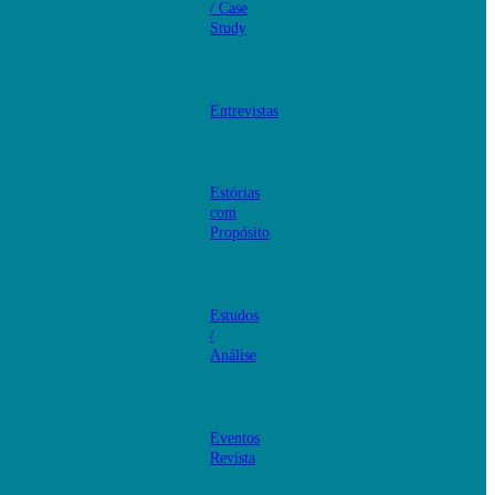
/ Case
Study
Entrevistas
Estórias
com
Propósito
Estudos
/
Análise
Eventos
Revista