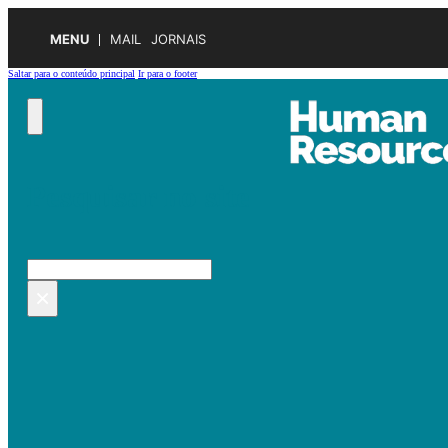
MENU
MAIL
JORNAIS
Saltar para o conteúdo principal
Ir para o footer
Pesquisar no site
Pesquisar
×