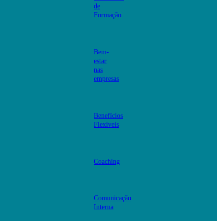
de
Formação
Bem-
estar
nas
empresas
Benefícios
Flexíveis
Coaching
Comunicação
Interna