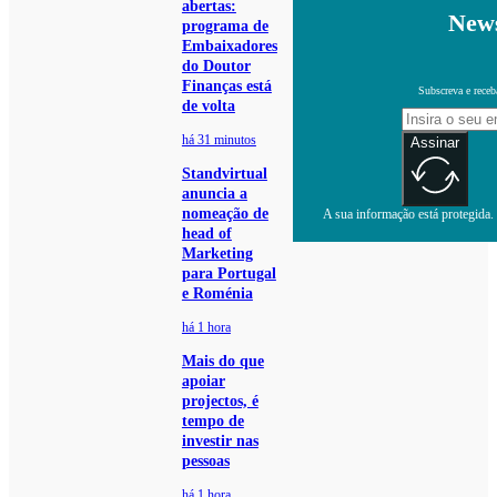
abertas:
News
programa de
Embaixadores
do Doutor
Finanças está
Subscreva e receb
de volta
há 31 minutos
Assinar
Standvirtual
anuncia a
nomeação de
A sua informação está protegida. 
head of
Marketing
para Portugal
e Roménia
há 1 hora
Mais do que
apoiar
projectos, é
tempo de
investir nas
pessoas
há 1 hora