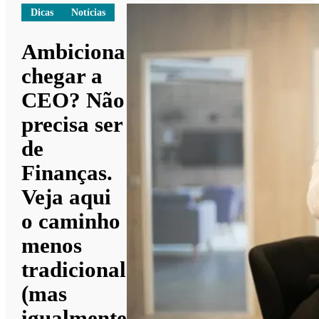
Dicas
Notícias
Ambiciona
chegar a
CEO? Não
precisa ser
de
Finanças.
Veja aqui
o caminho
menos
tradicional
(mas
igualmente