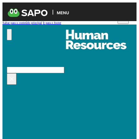
MENU
Saltar para o conteúdo principal
Ir para o footer
Pesquisar no site
Pesquisar
×