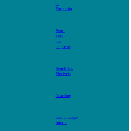
de
Formação
Bem-
estar
nas
empresas
Benefícios
Flexíveis
Coaching
Comunicação
Interna