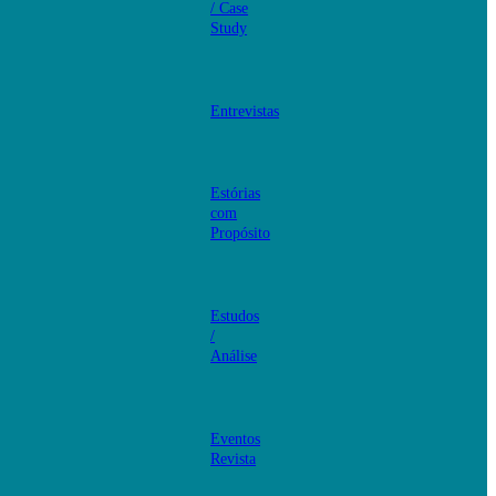
/ Case
Study
Entrevistas
Estórias
com
Propósito
Estudos
/
Análise
Eventos
Revista