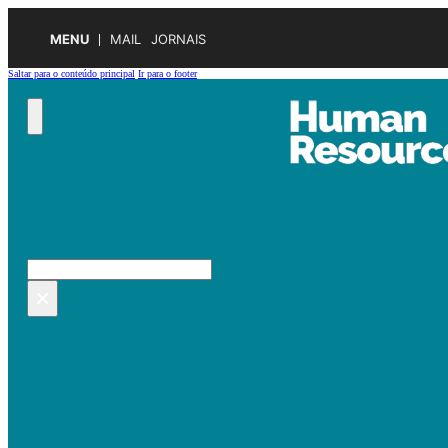
MENU
MAIL
JORNAIS
Saltar para o conteúdo principal
Ir para o footer
Pesquisar no site
Pesquisar
×