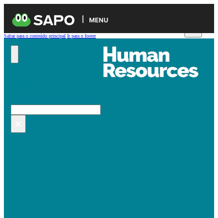
MENU
Saltar para o conteúdo principal
Ir para o footer
Pesquisar no site
Pesquisar
×