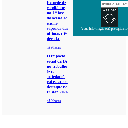
Recorde de
candidatos
Assinar
na 1.ª fase
de acesso ao
ensino
superior das
A sua informação está protegida. Le
últimas três
décadas
há 9 horas
O impacto
social da IA
no trabalho
(e na
sociedade)
vai estar em
destaque no
Fusion 2026
há 9 horas