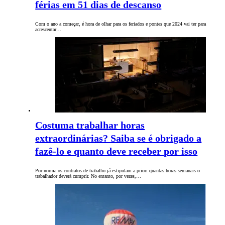
férias em 51 dias de descanso
Com o ano a começar, é hora de olhar para os feriados e pontes que 2024 vai ter para
acrescentar…
Costuma trabalhar horas
extraordinárias? Saiba se é obrigado a
fazê-lo e quanto deve receber por isso
Por norma os contratos de trabalho já estipulam a priori quantas horas semanais o
trabalhador deverá cumprir. No entanto, por vezes,…