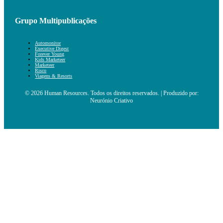
Grupo Multipublicações
Automonitor
Executive Digest
Forever Young
Kids Marketeer
Marketeer
Risco
Viagens & Resorts
© 2026 Human Resources. Todos os direitos reservados. | Produzido por:
Neurónio Criativo