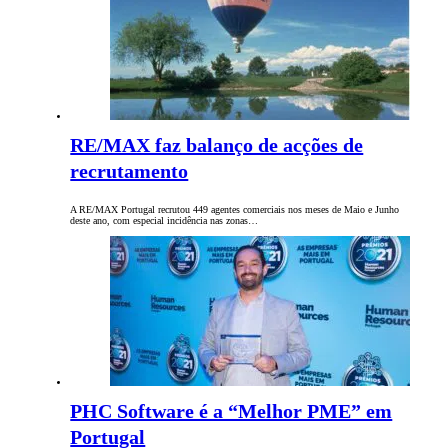
RE/MAX faz balanço de acções de
recrutamento
A RE/MAX Portugal recrutou 449 agentes comerciais nos meses de Maio e Junho
deste ano, com especial incidência nas zonas…
PHC Software é a “Melhor PME” em
Portugal