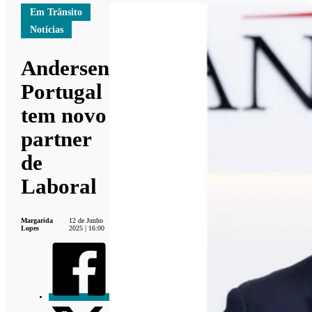
Em Trânsito
Notícias
Andersen
Portugal
tem novo
partner
de
Laboral
Margarida
12 de Junho
Lopes
2025 | 16:00