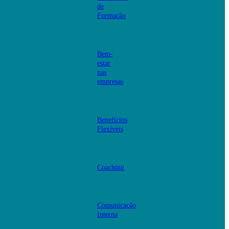
de
Formação
Bem-
estar
nas
empresas
Benefícios
Flexíveis
Coaching
Comunicação
Interna