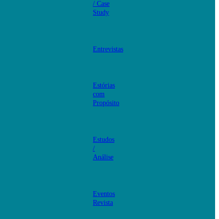
/ Case
Study
Entrevistas
Estórias
com
Propósito
Estudos
/
Análise
Eventos
Revista