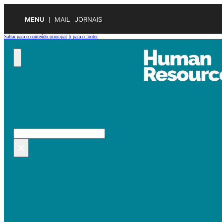
MENU
MAIL
JORNAIS
Saltar para o conteúdo principal
Ir para o footer
Pesquisar no site
Pesquisar
×