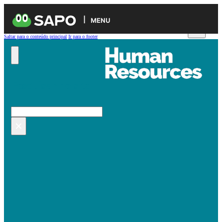
MENU
Saltar para o conteúdo principal
Ir para o footer
Pesquisar no site
Pesquisar
×