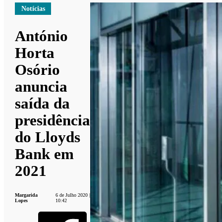
Notícias
António
Horta
Osório
anuncia
saída da
presidência
do Lloyds
Bank em
2021
Margarida
6 de Julho 2020 |
Lopes
10:42