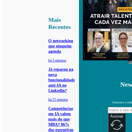
Mais
Recentes
O networking
que ninguém
agenda
há 5 minutos
A
Já reparou na
nova
funcionalidade
New
anti-IA no
LinkedIn?
há 25 minutos
Subscreva e rece
Competências
em IA valem
Assinar
mais do que
MBA? 86%
dos executivos