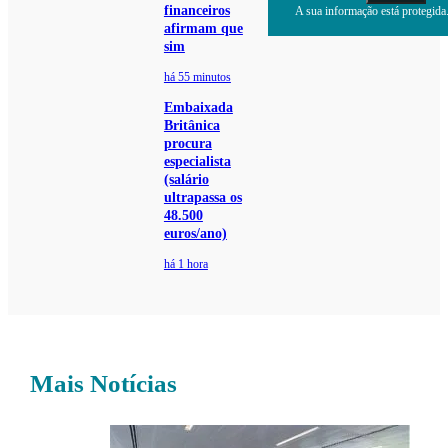
financeiros
A sua informação está protegida.
afirmam que
sim
há 55 minutos
Embaixada
Britânica
procura
especialista
(salário
ultrapassa os
48.500
euros/ano)
há 1 hora
Mais Notícias