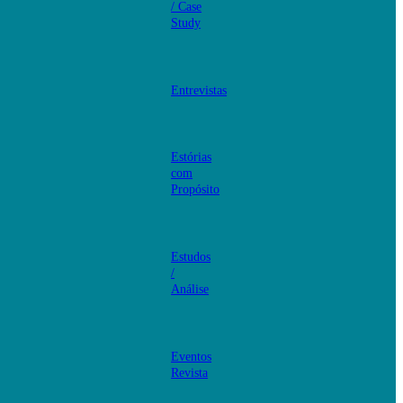
/ Case
Study
Entrevistas
Estórias
com
Propósito
Estudos
/
Análise
Eventos
Revista