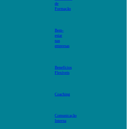
de
Formação
Bem-
estar
nas
empresas
Benefícios
Flexíveis
Coaching
Comunicação
Interna