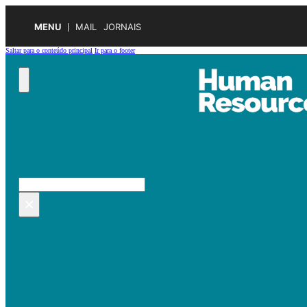
MENU
MAIL
JORNAIS
Saltar para o conteúdo principal
Ir para o footer
Pesquisar no site
Pesquisar
×