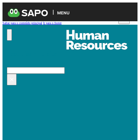
MENU
Saltar para o conteúdo principal
Ir para o footer
Pesquisar no site
Pesquisar
×