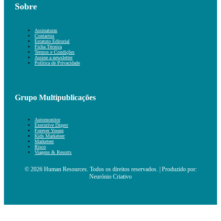
Sobre
Assinaturas
Contactos
Estatuto Editorial
Ficha Técnica
Termos e Condições
Assine a newsletter
Política de Privacidade
Grupo Multipublicações
Automonitor
Executive Digest
Forever Young
Kids Marketeer
Marketeer
Risco
Viagens & Resorts
© 2026 Human Resources. Todos os direitos reservados. | Produzido por:
Neurónio Criativo