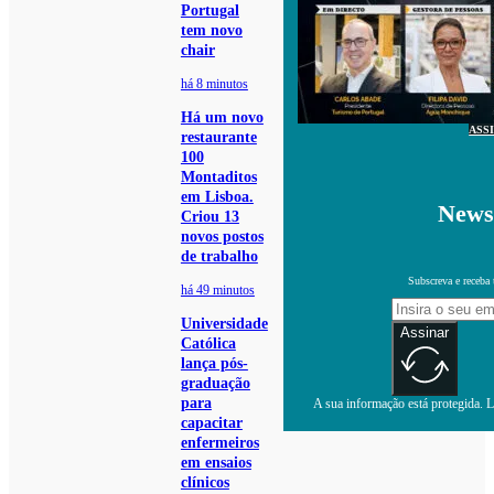
Portugal
tem novo
chair
há 8 minutos
Há um novo
ASS
restaurante
100
Montaditos
em Lisboa.
Newsl
Criou 13
novos postos
de trabalho
Subscreva e receba 
há 49 minutos
Universidade
Assinar
Católica
lança pós-
graduação
para
A sua informação está protegida. Le
capacitar
enfermeiros
em ensaios
clínicos