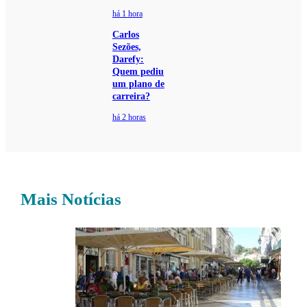
há 1 hora
Carlos
Sezões,
Darefy:
Quem pediu
um plano de
carreira?
há 2 horas
Mais Notícias