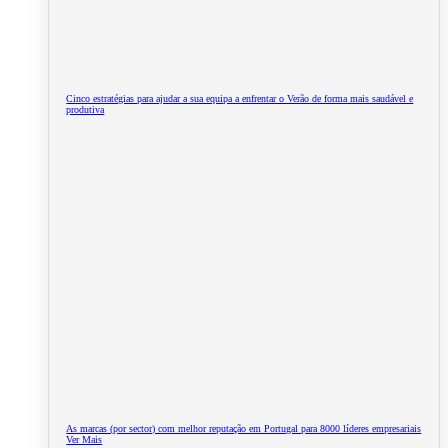
Cinco estratégias para ajudar a sua equipa a enfrentar o Verão de forma mais saudável e
produtiva
As marcas (por sector) com melhor reputação em Portugal para 8000 líderes empresariais
Ver Mais