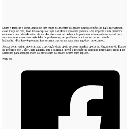
Sobre o facto de o apoio deixar de fora todos os docentes colocados noutras regiões do país que também
estão longe de casa, João Costa explicou que o diploma aprovado pretende «dar resposta a um problema
concreto e bem identificado». As escolas das zonas de Lisboa e Algarve têm sido apontadas nos últimos
anos como as zonas com mais falta de professores, um problema relacionado com o custo da
habitação. «Por isso é que nesta fase estamos a priorizar estas duas regiões», acrescentou.
Apesar de as verbas previstas para a aplicação deste apoio estarem inscritas apenas no Orçamento do Estado
do próximo ano, João Costa garantiu que o diploma «prevê a inclusão de contratos negociados desde 1 de
Setembro para abranger todos os professores colocados nestas duas regiões».
Partilhar