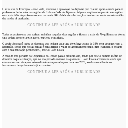
O ministro da Educação, João Costa, anunciou a aprovação do diploma que cria um apoio à renda para os
professores deslocados nas regiões de Lisboa e Vale do Tejo e no Algarve, explicando que são «as regiões
com mais falta de professores» e «com mais dificuldade de substituição», tendo com conta o custo médio
das rendas aí praticadas.
CONTINUE A LER APÓS A PUBLICIDADE
Todos os professores que aceitem trabalhar naquelas duas regiões e fiquem a mais de 70 quilómetros de sua
casa podem recorrer a este apoio, explicou o ministro.
O apoio abrangerá todos os docentes que tenham uma taxa de esforço acima de 35% com encargos com a
habitação, sendo que nestas contas é considerado o valor do arrendamento pago, mas «também o encargo
com a sua habitação permanente», revelou João Costa.
A medida está prevista no Orçamento do Estado para o próximo ano, tendo por base o número médio de
docentes naquela situação, que no ano passado rondava os quatro mil. João Costa acrescentou ainda que
este mecanismo de apoio extraordinário está pensado para durar até 2025, sendo «semelhante ao
instrumento de apoio a renda já existente».
CONTINUE A LER APÓS A PUBLICIDADE