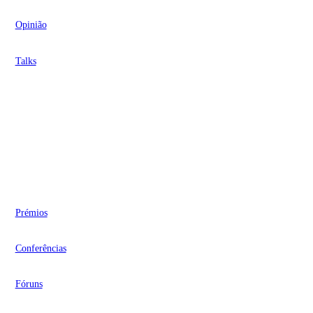
Opinião
Talks
Videocasts
Eventos
Prémios
Conferências
Fóruns