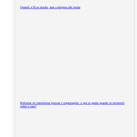
Quando a IA se instala, mas a empresa não muda
Reformar ou transformar pessoas e organizações: o que se ganha quando se reconstrói
sobre o caos?