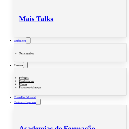
Mais Talks
Barómetro
Testemunhos
Eventos
Prémios
Conferências
Fóruns
Pequenos-Almoços
Conselho Editorial
Cadernos Especiais
Academias de Formação