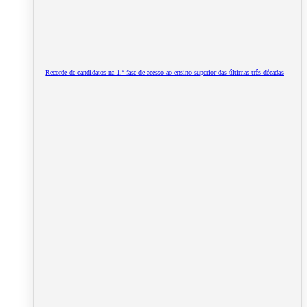
Recorde de candidatos na 1.ª fase de acesso ao ensino superior das últimas três décadas