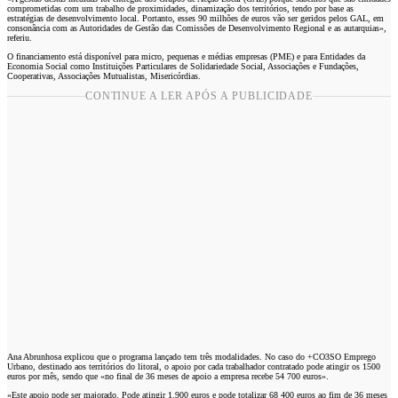
comprometidas com um trabalho de proximidades, dinamização dos territórios, tendo por base as
estratégias de desenvolvimento local. Portanto, esses 90 milhões de euros vão ser geridos pelos GAL, em
consonância com as Autoridades de Gestão das Comissões de Desenvolvimento Regional e as autarquias»,
referiu.
O financiamento está disponível para micro, pequenas e médias empresas (PME) e para Entidades da
Economia Social como Instituições Particulares de Solidariedade Social, Associações e Fundações,
Cooperativas, Associações Mutualistas, Misericórdias.
CONTINUE A LER APÓS A PUBLICIDADE
Ana Abrunhosa explicou que o programa lançado tem três modalidades. No caso do +CO3SO Emprego
Urbano, destinado aos territórios do litoral, o apoio por cada trabalhador contratado pode atingir os 1500
euros por mês, sendo que «no final de 36 meses de apoio a empresa recebe 54 700 euros».
«Este apoio pode ser majorado. Pode atingir 1.900 euros e pode totalizar 68 400 euros ao fim de 36 meses