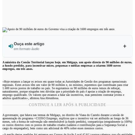
Ouça este artigo
em formato áudio
Ouvir este artigo
A ministra da Coesão Territorial lançou hoje, em Melgaço, um apoio directo de 90 milhões de euros,
a fundo perdido, para incentivar micro, pequenas e médias empresas a criarem 1600 novos
empregos, em três anos.
«Hoje estamos a lançar os avisos em quase todas as Autoridades de Gestão dos programas operacionais
regionais. Estes avisos têm um valor de 90 milhões e, no mínimo, esperemos que contribuam para criar
1.600 novos postos de trabalho no país. Se esgotarmos os 90 milhões de euros temos de reforçar,
naturalmente, porque ninguém tem dúvidas que a prioridade do país é apoiar a criação de emprego,
emprego qualificado. Os valores que estamos a falar são incentivos, mas permitem contratar jovens e
adultos qualificados», afirmou Ana Abrunhosa.
CONTINUE A LER APÓS A PUBLICIDADE
A governante, que falava nas termas de Melgaço, no distrito de Viana do Castelo durante a sessão de
apresentação do programa +CO3SO Emprego, explicou que o incentivo vai ser atribuído ao longo de 36
meses, sob a forma de subvenção não reembolsável (a fundo perdido), comparticipa integralmente (a 100%)
os custos directos com os postos de trabalho criados (salários e contribuições para a Segurança Social a
cargo do empregador), bem como um adicional de 40% sobre esses mesmos custos.
«A gestão destas medidas foi entregue aos Grupos de Acção Local (GAL) porque sabemos que são entidades