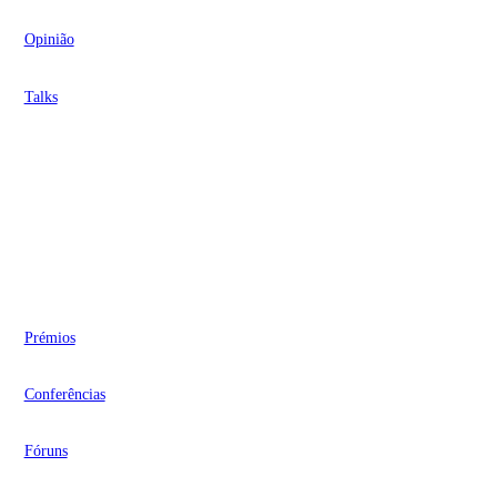
Opinião
Talks
Videocasts
Eventos
Prémios
Conferências
Fóruns