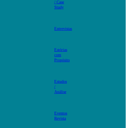
/ Case
Study
Entrevistas
Estórias
com
Propósito
Estudos
/
Análise
Eventos
Revista