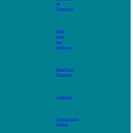
de
Formação
Bem-
estar
nas
empresas
Benefícios
Flexíveis
Coaching
Comunicação
Interna