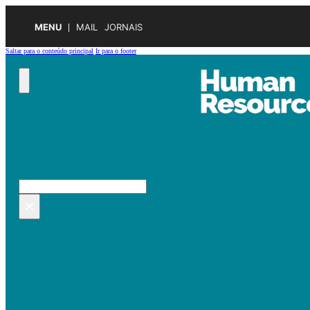
MENU
MAIL
JORNAIS
Saltar para o conteúdo principal
Ir para o footer
Pesquisar no site
Pesquisar
×