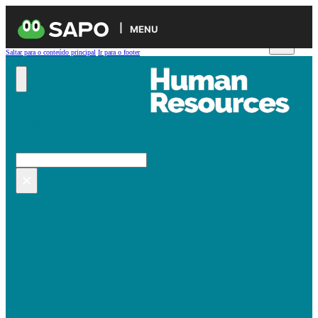
MENU
Saltar para o conteúdo principal
Ir para o footer
Pesquisar no site
Pesquisar
×