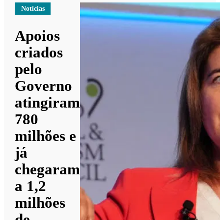
Notícias
Apoios
criados
pelo
Governo
atingiram
780
milhões e
já
chegaram
a 1,2
milhões
de