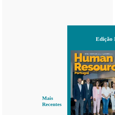
Edição 
Mais
Recentes