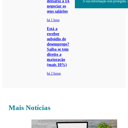
deixaria a IA
A sua informação está protegida. L
negociar os
seus salários
há 1 hora
Está a
receber
subsídio de
desemprego?
Saiba se tem
direito a
majoração
(mais 10%)
há 2 horas
Mais Notícias