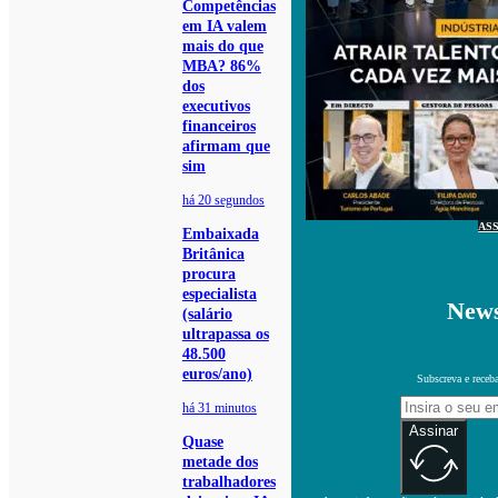
Competências
em IA valem
mais do que
MBA? 86%
dos
executivos
financeiros
afirmam que
sim
há 20 segundos
AS
Embaixada
Britânica
procura
especialista
News
(salário
ultrapassa os
48.500
euros/ano)
Subscreva e receb
há 31 minutos
Assinar
Quase
metade dos
trabalhadores