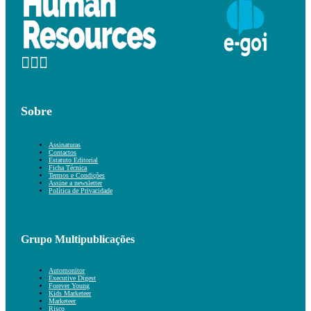
Sobre
Assinaturas
Contactos
Estatuto Editorial
Ficha Técnica
Termos e Condições
Assine a newsletter
Política de Privacidade
Grupo Multipublicações
Automonitor
Executive Digest
Forever Young
Kids Marketeer
Marketeer
Risco