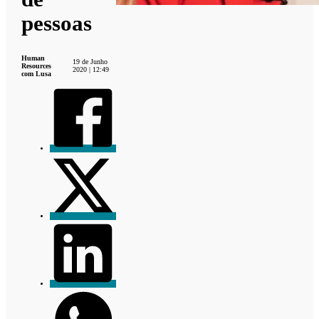
pessoas
Human
19 de Junho
Resources
2020 | 12:49
com Lusa