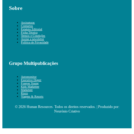
Sobre
Assinaturas
Contactos
Estatuto Editorial
Ficha Técnica
Termos e Condições
Assine a newsletter
Política de Privacidade
Grupo Multipublicações
Automonitor
Executive Digest
Forever Young
Kids Marketeer
Marketeer
Risco
Viagens & Resorts
© 2026 Human Resources. Todos os direitos reservados. | Produzido por:
Neurónio Criativo