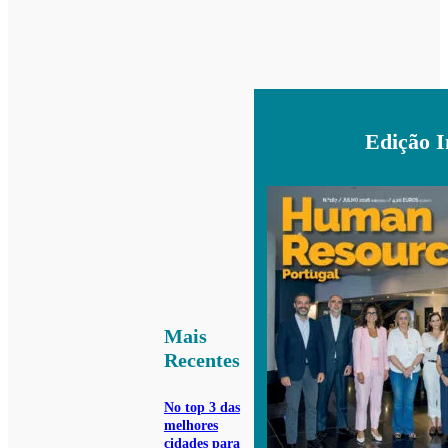
Edição 
Mais
Recentes
No top 3 das
melhores
cidades para