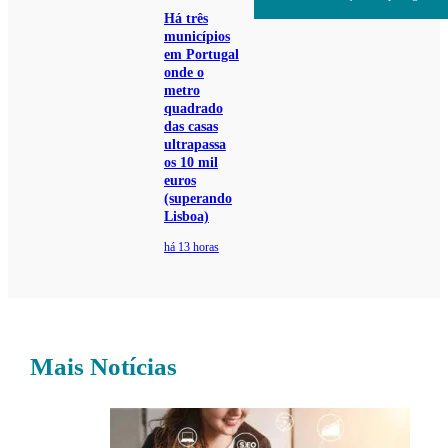
Há três
municípios
em Portugal
onde o
metro
quadrado
das casas
ultrapassa
os 10 mil
euros
(superando
Lisboa)
há 13 horas
Mais Notícias