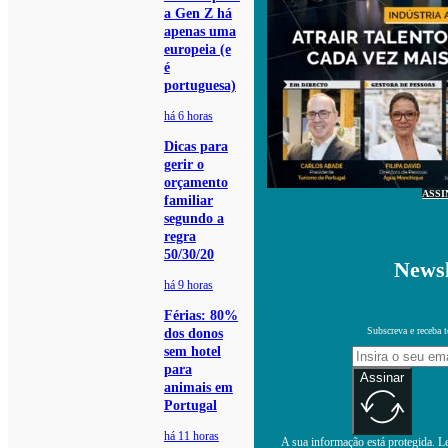
a Gen Z há
apenas uma
europeia (e
é
portuguesa)
há 6 horas
Dicas para
gerir o
orçamento
ASSI
familiar
segundo a
regra
50/30/20
Newsl
há 9 horas
Férias: 80%
Subscreva e receba 
dos donos
sem hotel
para
Assinar
animais em
Portugal
há 11 horas
A sua informação está protegida. Le