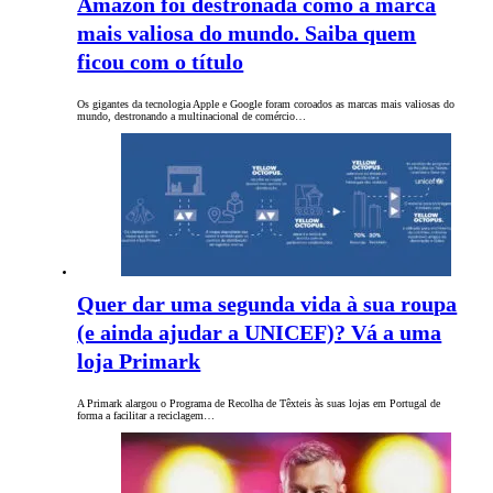
Amazon foi destronada como a marca
mais valiosa do mundo. Saiba quem
ficou com o título
Os gigantes da tecnologia Apple e Google foram coroados as marcas mais valiosas do
mundo, destronando a multinacional de comércio…
Quer dar uma segunda vida à sua roupa
(e ainda ajudar a UNICEF)? Vá a uma
loja Primark
A Primark alargou o Programa de Recolha de Têxteis às suas lojas em Portugal de
forma a facilitar a reciclagem…