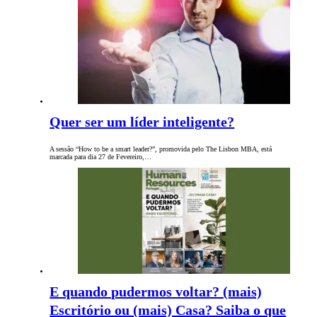
Quer ser um líder inteligente?
A sessão “How to be a smart leader?”, promovida pelo The Lisbon MBA, está
marcada para dia 27 de Fevereiro,…
E quando pudermos voltar? (mais)
Escritório ou (mais) Casa? Saiba o que