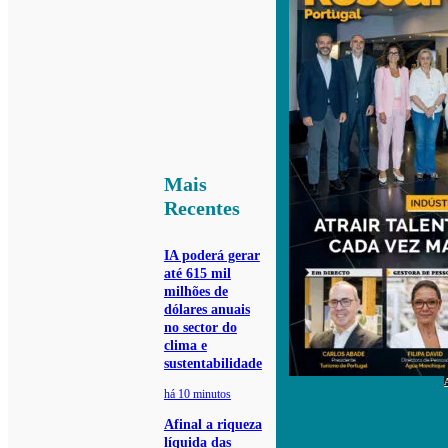
Mais
Recentes
IA poderá gerar
até 615 mil
milhões de
dólares anuais
no sector do
clima e
sustentabilidade
há 10 minutos
Afinal a riqueza
líquida das