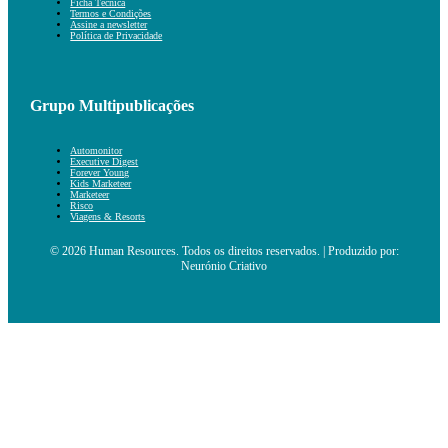
Ficha Técnica
Termos e Condições
Assine a newsletter
Política de Privacidade
Grupo Multipublicações
Automonitor
Executive Digest
Forever Young
Kids Marketeer
Marketeer
Risco
Viagens & Resorts
© 2026 Human Resources. Todos os direitos reservados. | Produzido por:
Neurónio Criativo