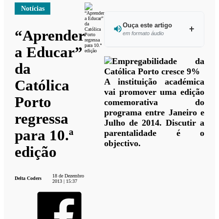
Notícias
Ouça este artigo
“Aprender
em formato áudio
a Educar”
Ouvir
da
este
artigo
A instituição académica
Católica
vai promover uma edição
Porto
comemorativa do
programa entre Janeiro e
regressa
Julho de 2014. Discutir a
para 10.ª
parentalidade é o
objectivo.
edição
18 de Dezembro
Delta Coders
2013 | 15:37