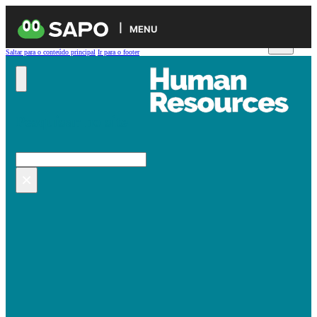
MENU
Saltar para o conteúdo principal
Ir para o footer
Pesquisar no site
Pesquisar
×