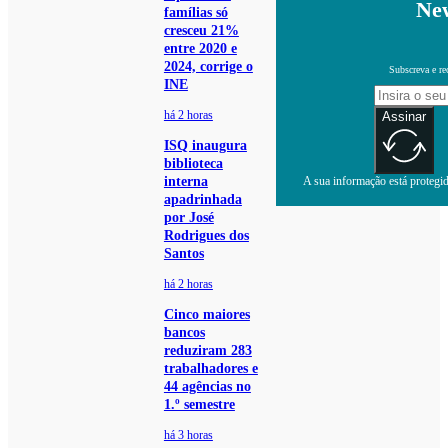
New
famílias só
cresceu 21%
entre 2020 e
2024, corrige o
Subscreva e re
INE
há 2 horas
Assinar
ISQ inaugura
biblioteca
interna
A sua informação está protegida
apadrinhada
por José
Rodrigues dos
Santos
há 2 horas
Cinco maiores
bancos
reduziram 283
trabalhadores e
44 agências no
1.º semestre
há 3 horas