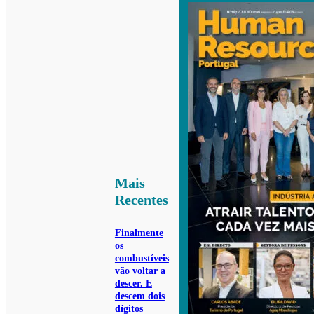
Mais
Recentes
Finalmente
os
combustíveis
vão voltar a
descer. E
descem dois
dígitos