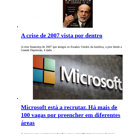
A crise de 2007 vista por dentro
A crise financeira de 2007 que atingiu os Estados Unidos da América, a pior desde a
Grande Depressão, é dada…
Microsoft está a recrutar. Há mais de
100 vagas por preencher em diferentes
áreas