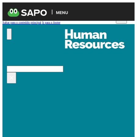
MENU
Saltar para o conteúdo principal
Ir para o footer
Pesquisar no site
Pesquisar
×