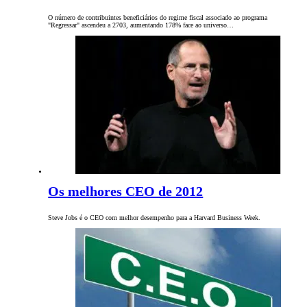
O número de contribuintes beneficiários do regime fiscal associado ao programa
"Regressar" ascendeu a 2703, aumentando 178% face ao universo…
Os melhores CEO de 2012
Steve Jobs é o CEO com melhor desempenho para a Harvard Business Week.