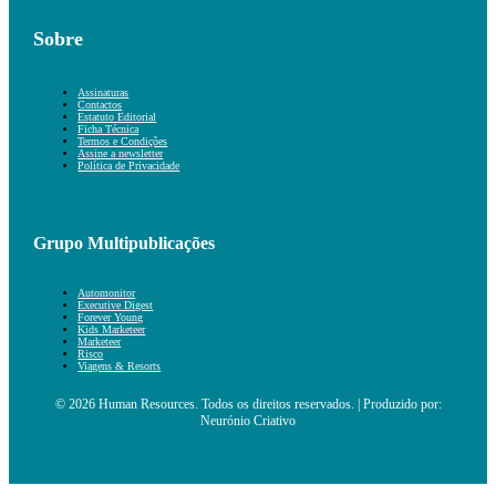
Sobre
Assinaturas
Contactos
Estatuto Editorial
Ficha Técnica
Termos e Condições
Assine a newsletter
Política de Privacidade
Grupo Multipublicações
Automonitor
Executive Digest
Forever Young
Kids Marketeer
Marketeer
Risco
Viagens & Resorts
© 2026 Human Resources. Todos os direitos reservados. | Produzido por:
Neurónio Criativo