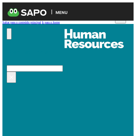
MENU
Saltar para o conteúdo principal
Ir para o footer
Pesquisar no site
Pesquisar
×