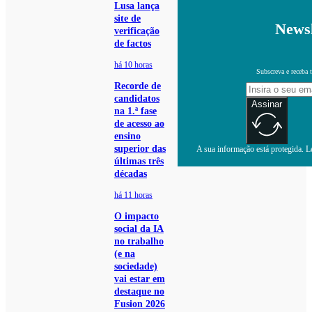
Lusa lança
site de
Newsl
verificação
de factos
há 10 horas
Subscreva e receba 
Recorde de
candidatos
Assinar
na 1.ª fase
de acesso ao
ensino
superior das
A sua informação está protegida. Le
últimas três
décadas
há 11 horas
O impacto
social da IA
no trabalho
(e na
sociedade)
vai estar em
destaque no
Fusion 2026