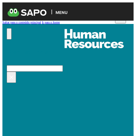
MENU
Saltar para o conteúdo principal
Ir para o footer
Pesquisar no site
Pesquisar
×