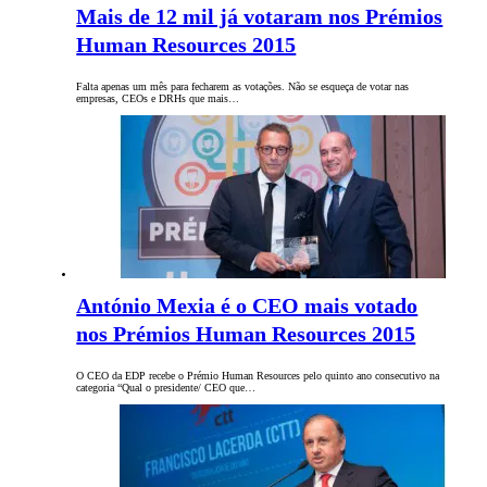
Mais de 12 mil já votaram nos Prémios
Human Resources 2015
Falta apenas um mês para fecharem as votações. Não se esqueça de votar nas
empresas, CEOs e DRHs que mais…
António Mexia é o CEO mais votado
nos Prémios Human Resources 2015
O CEO da EDP recebe o Prémio Human Resources pelo quinto ano consecutivo na
categoria “Qual o presidente/ CEO que…