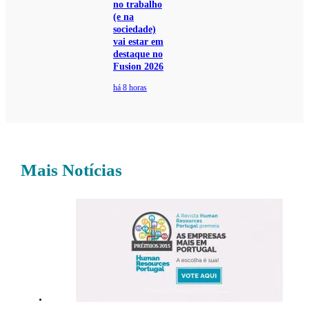
no trabalho
(e na
sociedade)
vai estar em
destaque no
Fusion 2026
há 8 horas
Mais Notícias