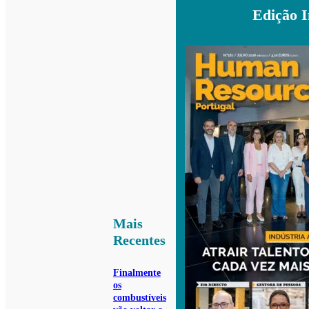
Edição 
Mais
Recentes
Finalmente
os
combustíveis