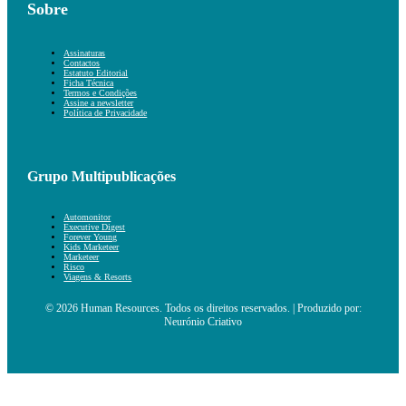
Sobre
Assinaturas
Contactos
Estatuto Editorial
Ficha Técnica
Termos e Condições
Assine a newsletter
Política de Privacidade
Grupo Multipublicações
Automonitor
Executive Digest
Forever Young
Kids Marketeer
Marketeer
Risco
Viagens & Resorts
© 2026 Human Resources. Todos os direitos reservados. | Produzido por:
Neurónio Criativo