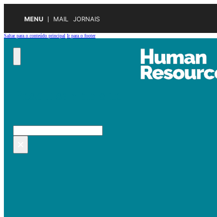
MENU
MAIL
JORNAIS
Saltar para o conteúdo principal
Ir para o footer
Pesquisar no site
Pesquisar
×