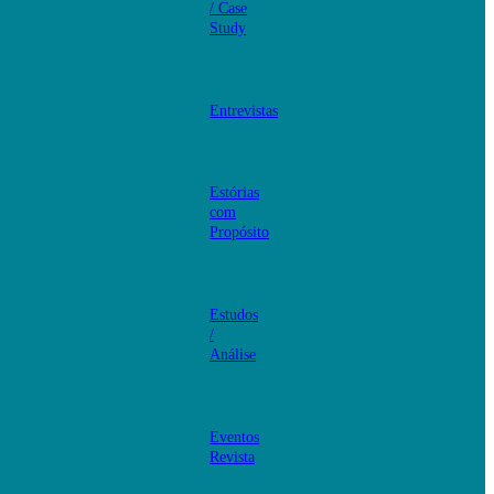
/ Case
Study
Entrevistas
Estórias
com
Propósito
Estudos
/
Análise
Eventos
Revista