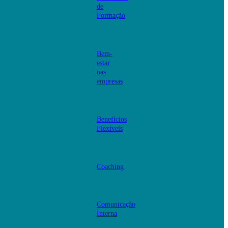
de
Formação
Bem-
estar
nas
empresas
Benefícios
Flexíveis
Coaching
Comunicação
Interna