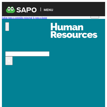
MENU
Saltar para o conteúdo principal
Ir para o footer
Pesquisar no site
Pesquisar
×