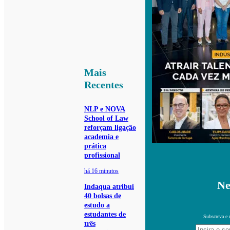
Mais
Recentes
NLP e NOVA
School of Law
reforçam ligação
academia e
prática
profissional
há 16 minutos
Ne
Indaqua atribui
40 bolsas de
estudo a
estudantes de
Subscreva e 
três