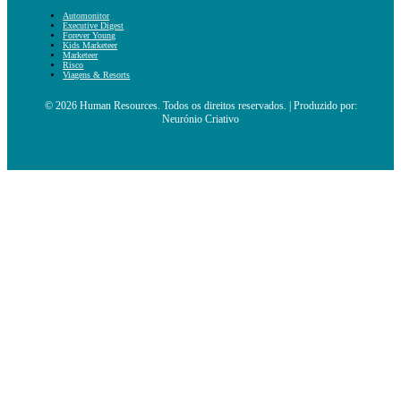
Automonitor
Executive Digest
Forever Young
Kids Marketeer
Marketeer
Risco
Viagens & Resorts
© 2026 Human Resources. Todos os direitos reservados. | Produzido por:
Neurónio Criativo