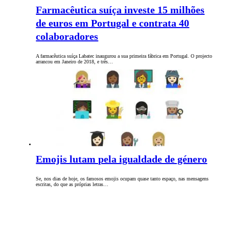
Farmacêutica suíça investe 15 milhões
de euros em Portugal e contrata 40
colaboradores
A farmacêutica suíça Labatec inaugurou a sua primeira fábrica em Portugal. O projecto
arrancou em Janeiro de 2018, e três…
Emojis lutam pela igualdade de género
Se, nos dias de hoje, os famosos emojis ocupam quase tanto espaço, nas mensagens
escritas, do que as próprias letras…