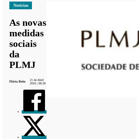
Notícias
As novas
medidas
sociais
da
PLMJ
21 de Abril
Flávia Brito
2016 | 08:30