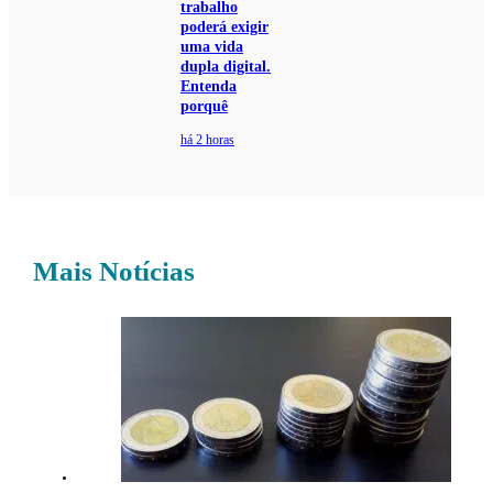
trabalho
poderá exigir
uma vida
dupla digital.
Entenda
porquê
há 2 horas
Mais Notícias