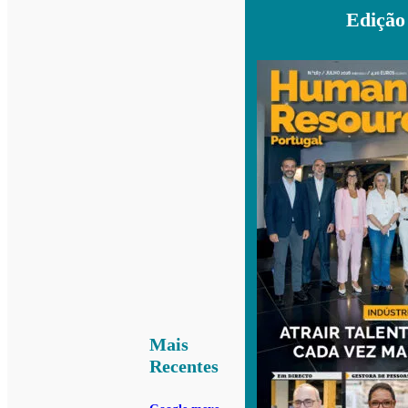
Edição
Mais
Recentes