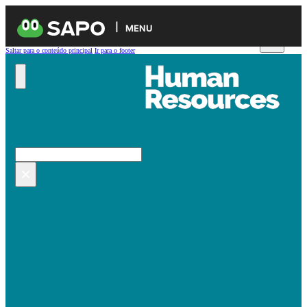
MENU
Saltar para o conteúdo principal
Ir para o footer
Pesquisar no site
Pesquisar
×