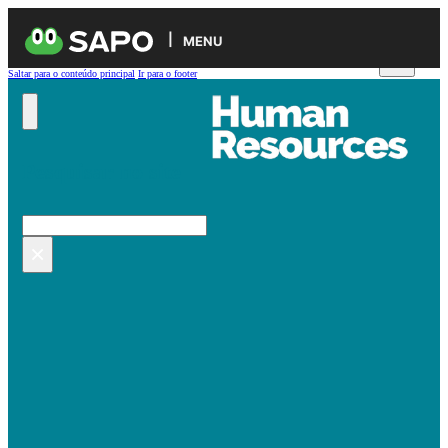
MENU
Saltar para o conteúdo principal
Ir para o footer
Pesquisar no site
Pesquisar
×