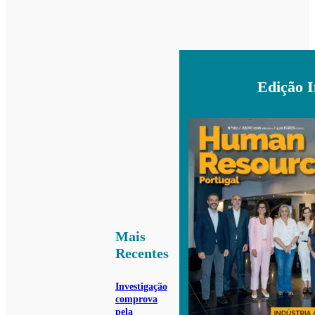
Edição 
Mais
Recentes
Investigação
comprova
pela