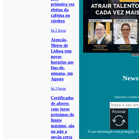
primeira vez
efeitos da
cafeína no
cérebro
há 2 horas
Atenção,
Metro de
Lisboa tem
ASS
novos
horários aos
fins-de-
semana, em
Newsl
Agosto
há 3 horas
Subscreva e receba 
Certificados
de aforro:
com juros
Assinar
próximos do
limite
máximo, são
ou não a
A sua informação está protegida. Le
opção certa