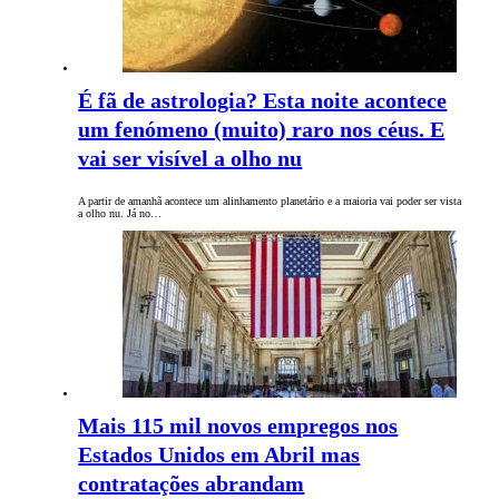
É fã de astrologia? Esta noite acontece
um fenómeno (muito) raro nos céus. E
vai ser visível a olho nu
A partir de amanhã acontece um alinhamento planetário e a maioria vai poder ser vista
a olho nu. Já no…
Mais 115 mil novos empregos nos
Estados Unidos em Abril mas
contratações abrandam