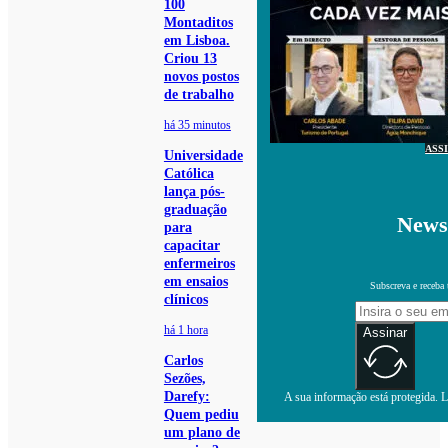
100
Montaditos
em Lisboa.
Criou 13
novos postos
de trabalho
há 35 minutos
ASS
Universidade
Católica
lança pós-
graduação
Newsl
para
capacitar
enfermeiros
em ensaios
Subscreva e receba 
clínicos
há 1 hora
Assinar
Carlos
Sezões,
Darefy:
A sua informação está protegida. Le
Quem pediu
um plano de