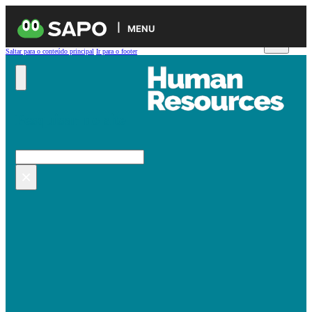
MENU
Saltar para o conteúdo principal
Ir para o footer
Pesquisar no site
Pesquisar
×