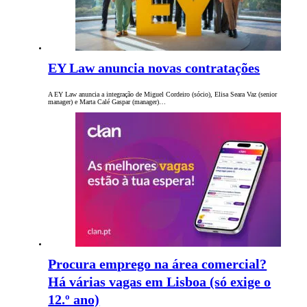
EY Law anuncia novas contratações
A EY Law anuncia a integração de Miguel Cordeiro (sócio), Elisa Seara Vaz (senior
manager) e Marta Calé Gaspar (manager)…
Procura emprego na área comercial?
Há várias vagas em Lisboa (só exige o
12.º ano)