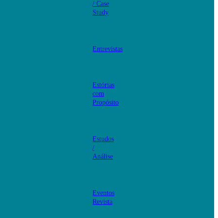
/ Case
Study
Entrevistas
Estórias
com
Propósito
Estudos
/
Análise
Eventos
Revista