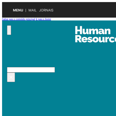
MENU
MAIL
JORNAIS
Saltar para o conteúdo principal
Ir para o footer
Pesquisar no site
Pesquisar
×