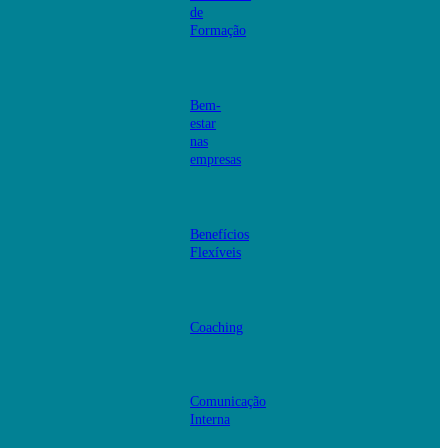
de
Formação
Bem-
estar
nas
empresas
Benefícios
Flexíveis
Coaching
Comunicação
Interna