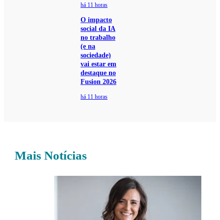
há 11 horas
O impacto
social da IA
no trabalho
(e na
sociedade)
vai estar em
destaque no
Fusion 2026
há 11 horas
Mais Notícias