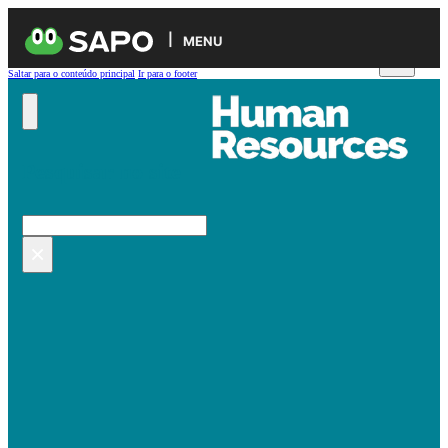
MENU
Saltar para o conteúdo principal
Ir para o footer
Pesquisar no site
Pesquisar
×