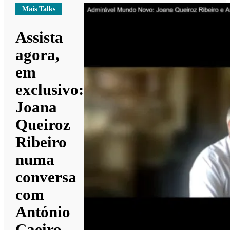
Mais Talks
Assista
agora,
em
exclusivo:
Joana
Queiroz
Ribeiro
numa
conversa
com
António
Caeiro