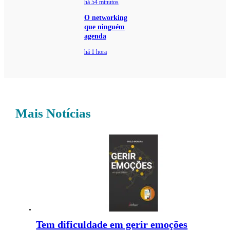
há 54 minutos
O networking
que ninguém
agenda
há 1 hora
Mais Notícias
Tem dificuldade em gerir emoções