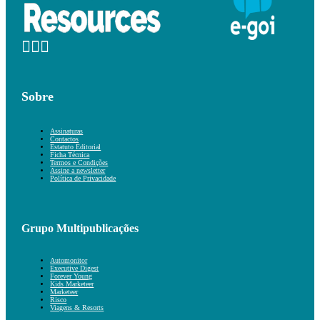
Sobre
Assinaturas
Contactos
Estatuto Editorial
Ficha Técnica
Termos e Condições
Assine a newsletter
Política de Privacidade
Grupo Multipublicações
Automonitor
Executive Digest
Forever Young
Kids Marketeer
Marketeer
Risco
Viagens & Resorts