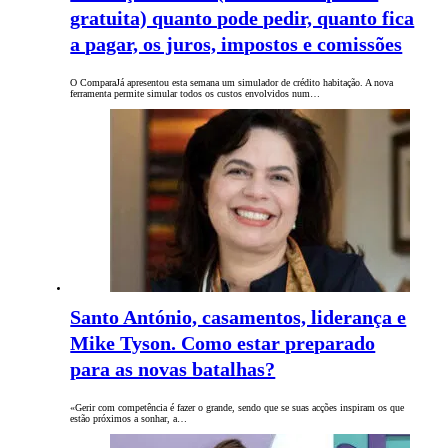
gratuita) quanto pode pedir, quanto fica
a pagar, os juros, impostos e comissões
O ComparaJá apresentou esta semana um simulador de crédito habitação. A nova
ferramenta permite simular todos os custos envolvidos num…
Santo António, casamentos, liderança e
Mike Tyson. Como estar preparado
para as novas batalhas?
«Gerir com competência é fazer o grande, sendo que se suas acções inspiram os que
estão próximos a sonhar, a…