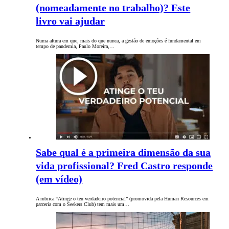
(nomeadamente no trabalho)? Este
livro vai ajudar
Numa altura em que, mais do que nunca, a gestão de emoções é fundamental em
tempo de pandemia, Paulo Moreira,…
Sabe qual é a primeira dimensão da sua
vida profissional? Fred Castro responde
(em vídeo)
A rubrica “Atinge o teu verdadeiro potencial” (promovida pela Human Resources em
parceria com o Seekers Club) tem mais um…