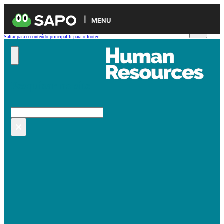
MENU
Saltar para o conteúdo principal
Ir para o footer
Pesquisar no site
Pesquisar
×