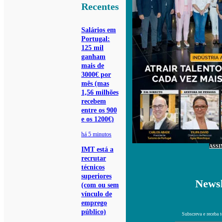
Recentes
Salários em
Portugal:
125 mil
ganham
mais de
3000€ por
mês (mas
1,56 milhões
recebem
entre os 900
e os 1200€)
há 5 minutos
ASSI
IMT está a
recrutar
técnicos
superiores
Newsl
(com ou sem
vínculo de
emprego
público)
Subscreva e receba 