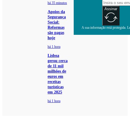
há 35 minutos
Assinar
Apoios da
Segurança
Social:
Reformas
A sua informação está protegida. Le
são pagas
hoje
há 1 hora
Lisboa
gerou cerca
de 11 mil
milhões de
euros em
receitas
turísticas
em 2025
há 1 hora