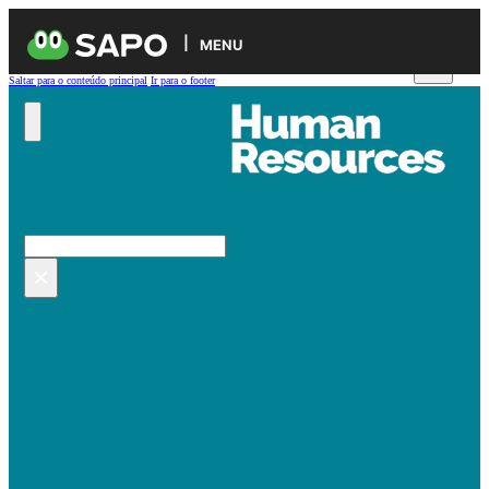
MENU
Saltar para o conteúdo principal
Ir para o footer
Pesquisar no site
Pesquisar
×