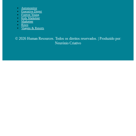
Automonitor
Executive Digest
Forever Young
Kids Marketeer
Marketeer
Risco
Viagens & Resorts
© 2026 Human Resources. Todos os direitos reservados. | Produzido por:
Neurónio Criativo