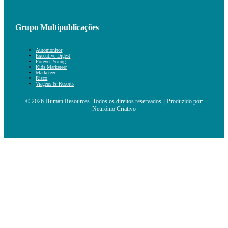
Grupo Multipublicações
Automonitor
Executive Digest
Forever Young
Kids Marketeer
Marketeer
Risco
Viagens & Resorts
© 2026 Human Resources. Todos os direitos reservados. | Produzido por:
Neurónio Criativo