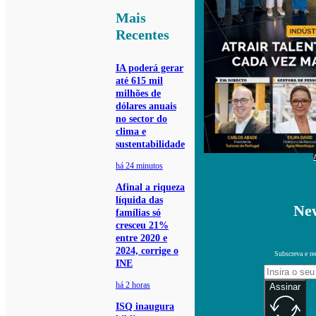
Mais
Recentes
IA poderá gerar
até 615 mil
milhões de
dólares anuais
no sector do
clima e
sustentabilidade
há 24 minutos
Afinal a riqueza
líquida das
New
famílias só
cresceu 21%
entre 2020 e
2024, corrige o
Subscreva e re
INE
há 2 horas
Assinar
ISQ inaugura