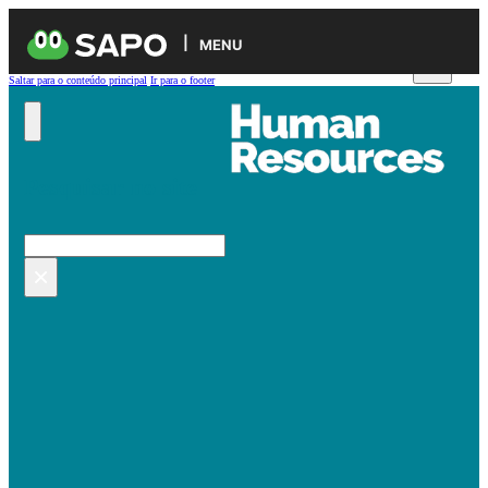
MENU
Saltar para o conteúdo principal
Ir para o footer
Pesquisar no site
Pesquisar
×