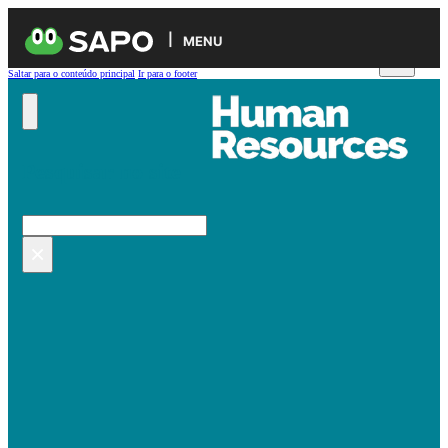
MENU
Saltar para o conteúdo principal
Ir para o footer
Pesquisar no site
Pesquisar
×