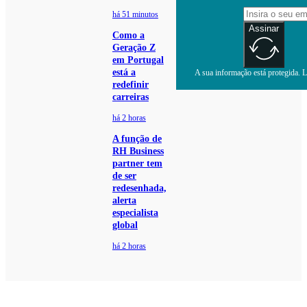
há 51 minutos
Assinar
Como a
Geração Z
em Portugal
está a
A sua informação está protegida. Le
redefinir
carreiras
há 2 horas
A função de
RH Business
partner tem
de ser
redesenhada,
alerta
especialista
global
há 2 horas