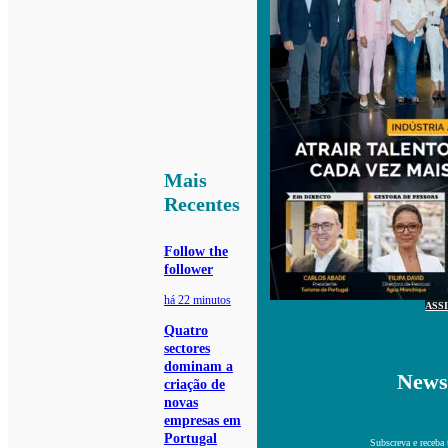
Mais
Recentes
Follow the
follower
há 22 minutos
ASS
Quatro
sectores
dominam a
Newsl
criação de
novas
empresas em
Portugal
Subscreva e receba 