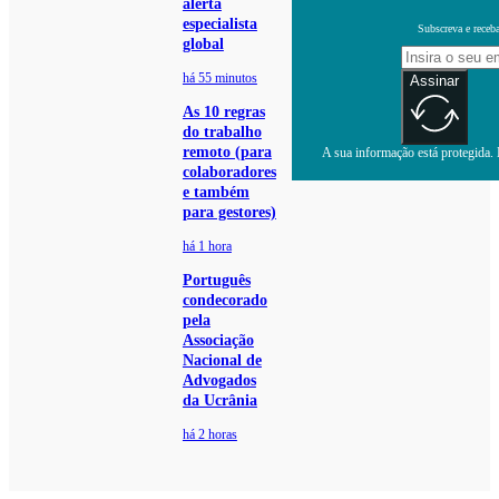
alerta
especialista
Subscreva e receb
global
há 55 minutos
Assinar
As 10 regras
do trabalho
remoto (para
A sua informação está protegida. L
colaboradores
e também
para gestores)
há 1 hora
Português
condecorado
pela
Associação
Nacional de
Advogados
da Ucrânia
há 2 horas