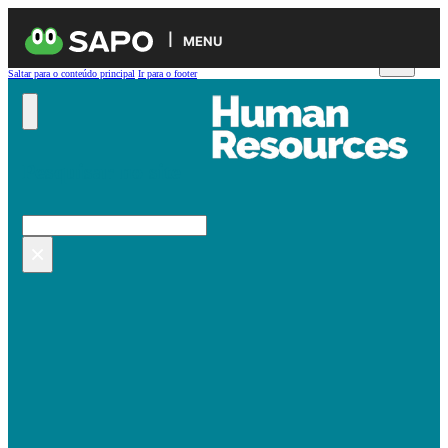
MENU
Saltar para o conteúdo principal
Ir para o footer
Pesquisar no site
Pesquisar
×