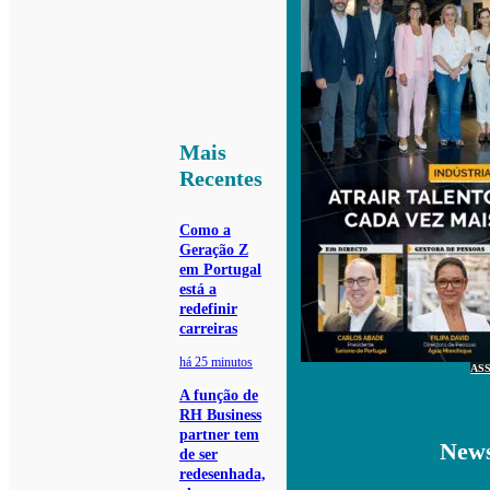
Mais
Recentes
Como a
Geração Z
em Portugal
está a
redefinir
carreiras
há 25 minutos
AS
A função de
RH Business
partner tem
News
de ser
redesenhada,