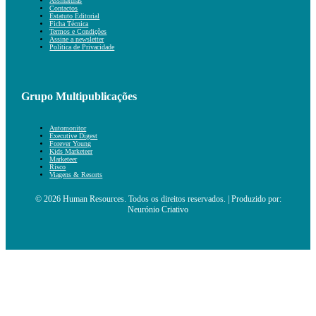
Assinaturas
Contactos
Estatuto Editorial
Ficha Técnica
Termos e Condições
Assine a newsletter
Política de Privacidade
Grupo Multipublicações
Automonitor
Executive Digest
Forever Young
Kids Marketeer
Marketeer
Risco
Viagens & Resorts
© 2026 Human Resources. Todos os direitos reservados. | Produzido por:
Neurónio Criativo