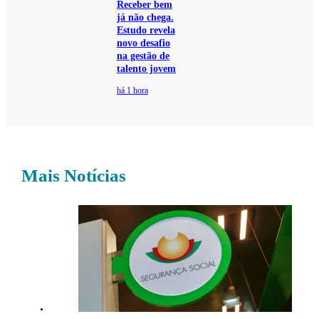
Receber bem
já não chega.
Estudo revela
novo desafio
na gestão de
talento jovem
há 1 hora
Mais Notícias