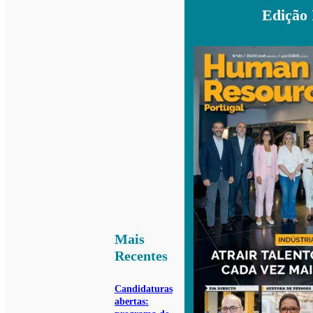
Edição
Mais
Recentes
Candidaturas
abertas: