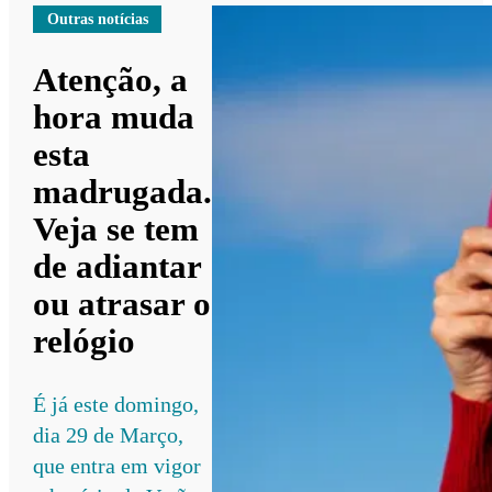
Outras notícias
Atenção, a
hora muda
esta
madrugada.
Veja se tem
de adiantar
ou atrasar o
relógio
É já este domingo,
dia 29 de Março,
que entra em vigor