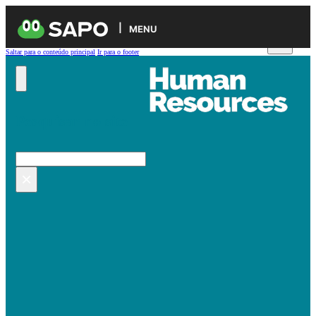
MENU
Saltar para o conteúdo principal
Ir para o footer
Pesquisar no site
Pesquisar
×