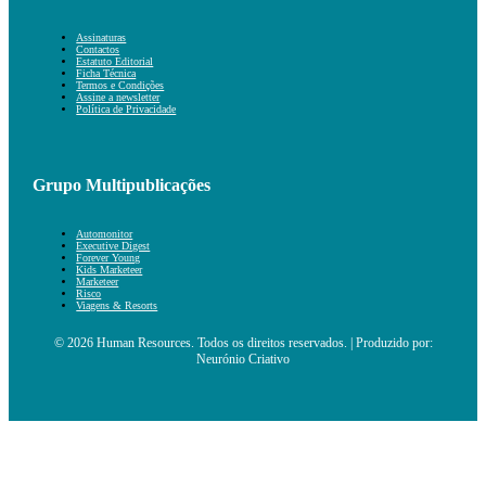
Assinaturas
Contactos
Estatuto Editorial
Ficha Técnica
Termos e Condições
Assine a newsletter
Política de Privacidade
Grupo Multipublicações
Automonitor
Executive Digest
Forever Young
Kids Marketeer
Marketeer
Risco
Viagens & Resorts
© 2026 Human Resources. Todos os direitos reservados. | Produzido por:
Neurónio Criativo