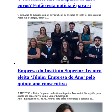
euros? Então esta notícia é para si
O despacho do Governo com as novas tabelas de retenção na fonte foi publicado no
Portal das Finanças, dando a…
Empresa do Instituto Superior Técnico
eleita ‘Júnior Empresa do Ano’ pelo
quinto ano consecutivo
A JUNITEC – Júnior Empresas do Instituto Superior Técnico foi distinguida, pelo
quinto ano consecutivo, como ‘Júnior Empresa do
Ano’. Entregue pelos JeniAL Awards, este prémio reconhece o percurso da…