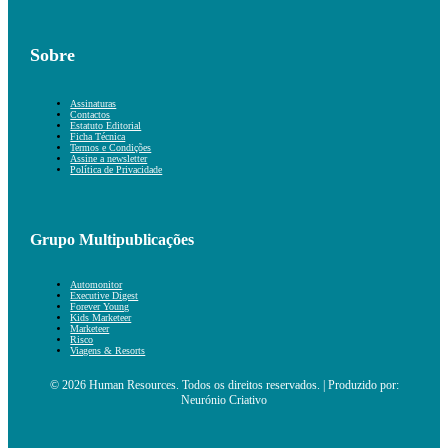
Sobre
Assinaturas
Contactos
Estatuto Editorial
Ficha Técnica
Termos e Condições
Assine a newsletter
Política de Privacidade
Grupo Multipublicações
Automonitor
Executive Digest
Forever Young
Kids Marketeer
Marketeer
Risco
Viagens & Resorts
© 2026 Human Resources. Todos os direitos reservados. | Produzido por:
Neurónio Criativo