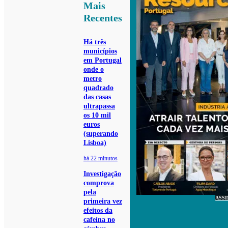
Mais
Recentes
Há três
municípios
em Portugal
onde o
metro
quadrado
das casas
ultrapassa
os 10 mil
euros
(superando
Lisboa)
há 22 minutos
Investigação
comprova
pela
ASS
primeira vez
efeitos da
cafeína no