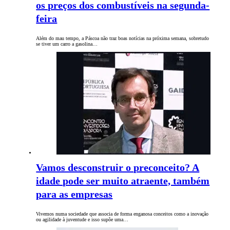
os preços dos combustíveis na segunda-
feira
Além do mau tempo, a Páscoa não traz boas notícias na próxima semana, sobretudo
se tiver um carro a gasolina…
Vamos desconstruir o preconceito? A
idade pode ser muito atraente, também
para as empresas
Vivemos numa sociedade que associa de forma enganosa conceitos como a inovação
ou agilidade à juventude e isso supõe uma…