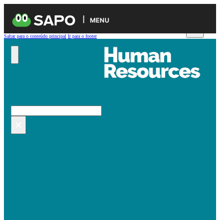
MENU
Saltar para o conteúdo principal
Ir para o footer
Pesquisar no site
Pesquisar
×