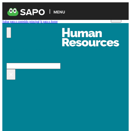
MENU
Saltar para o conteúdo principal
Ir para o footer
Pesquisar no site
Pesquisar
×