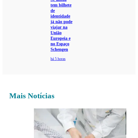
tem bilhete
de
identidade
já não pode
viajar na
União
Europeia e
no Espaço
Schengen
há 5 horas
Mais Notícias