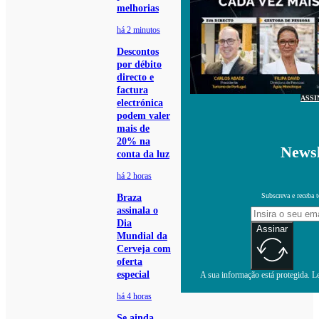
melhorias
há 2 minutos
Descontos
por débito
directo e
factura
ASSI
electrónica
podem valer
mais de
20% na
Newsl
conta da luz
há 2 horas
Subscreva e receba 
Braza
assinala o
Dia
Assinar
Mundial da
Cerveja com
oferta
especial
A sua informação está protegida. Le
há 4 horas
Se ainda