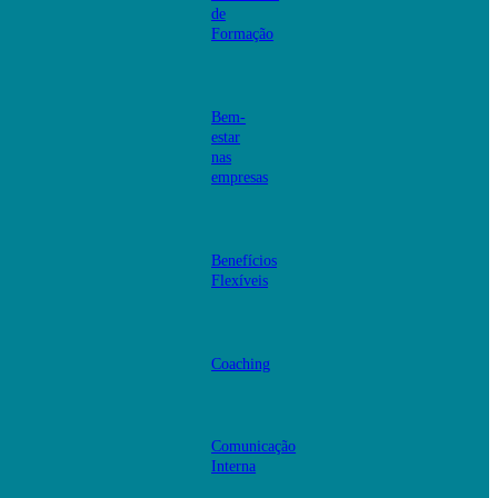
de
Formação
Bem-
estar
nas
empresas
Benefícios
Flexíveis
Coaching
Comunicação
Interna