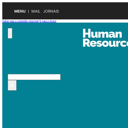
MENU
MAIL
JORNAIS
Saltar para o conteúdo principal
Ir para o footer
Pesquisar no site
Pesquisar
×