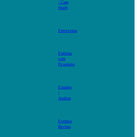
/ Case
Study
Entrevistas
Estórias
com
Propósito
Estudos
/
Análise
Eventos
Revista