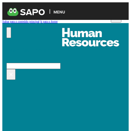
MENU
Saltar para o conteúdo principal
Ir para o footer
Pesquisar no site
Pesquisar
×