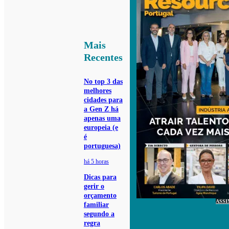
Mais
Recentes
No top 3 das
melhores
cidades para
a Gen Z há
apenas uma
europeia (e
é
portuguesa)
há 5 horas
Dicas para
gerir o
orçamento
ASSI
familiar
segundo a
regra