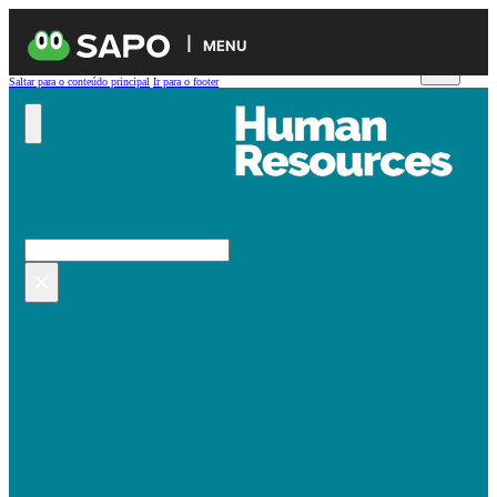
MENU
Saltar para o conteúdo principal
Ir para o footer
Pesquisar no site
Pesquisar
×