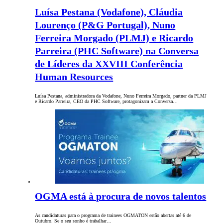
Luísa Pestana (Vodafone), Cláudia
Lourenço (P&G Portugal), Nuno
Ferreira Morgado (PLMJ) e Ricardo
Parreira (PHC Software) na Conversa
de Líderes da XXVIII Conferência
Human Resources
Luísa Pestana, administradora da Vodafone, Nuno Ferreira Morgado, partner da PLMJ
e Ricardo Parreira, CEO da PHC Software, protagonizam a Conversa…
OGMA está à procura de novos talentos
As candidaturas para o programa de trainees OGMATON estão abertas até 6 de
Outubro. Se o seu sonho é trabalhar…