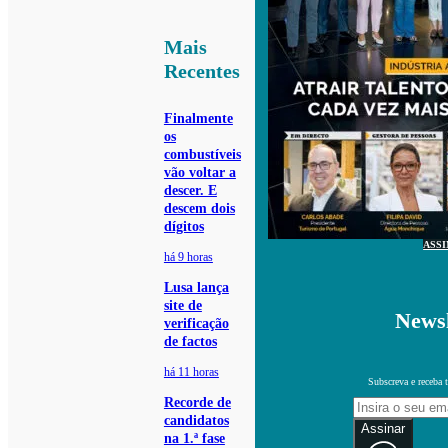
Mais
Recentes
Finalmente
os
combustíveis
vão voltar a
descer. E
descem dois
dígitos
ASS
há 9 horas
Lusa lança
site de
Newsl
verificação
de factos
há 11 horas
Subscreva e receba 
Recorde de
candidatos
Assinar
na 1.ª fase