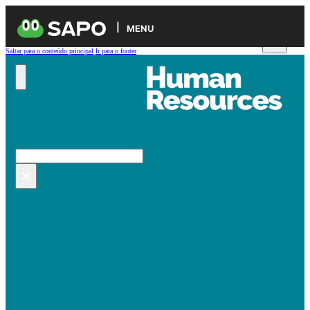
MENU
Saltar para o conteúdo principal
Ir para o footer
Pesquisar no site
Pesquisar
×