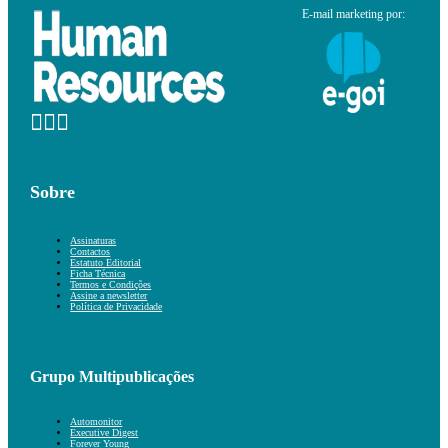
E-mail marketing por:
Sobre
Assinaturas
Contactos
Estatuto Editorial
Ficha Técnica
Termos e Condições
Assine a newsletter
Política de Privacidade
Grupo Multipublicações
Automonitor
Executive Digest
Forever Young