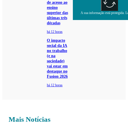
de acesso ao
ensino
superior das
A sua informação está protegida. Le
últimas três
décadas
há 12 horas
O impacto
social da IA
no trabalho
(e na
sociedade)
vai estar em
destaque no
Fusion 2026
há 12 horas
Mais Notícias