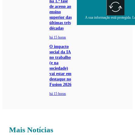
na 1.ª fase
de acesso ao
ensino
superior das
A sua informação está protegida. Le
últimas três
décadas
há 15 horas
O impacto
social da IA
no trabalho
(e na
sociedade)
vai estar em
destaque no
Fusion 2026
há 15 horas
Mais Notícias