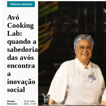
Outras notícias
Avó
Cooking
Lab:
quando a
sabedoria
das avós
encontra
a
inovação
social
Human
26 de Julho
Resources
2025 | 11:00