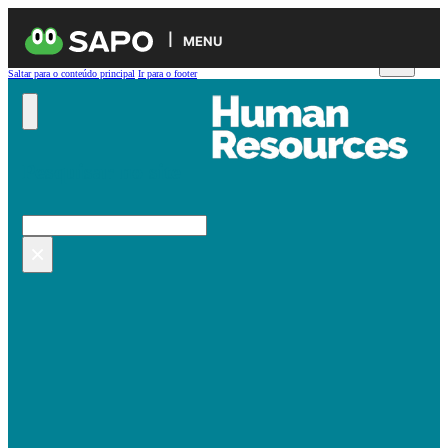
MENU
Saltar para o conteúdo principal
Ir para o footer
Pesquisar no site
Pesquisar
×