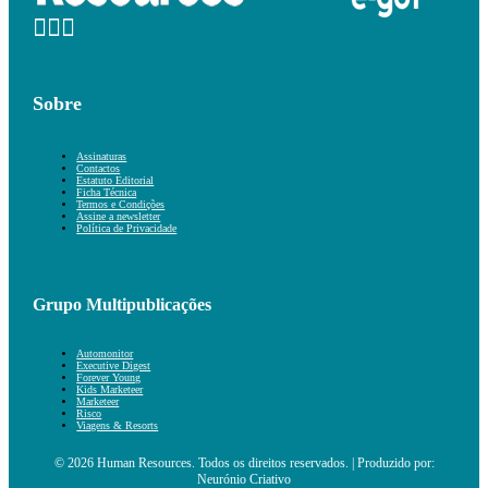
Sobre
Assinaturas
Contactos
Estatuto Editorial
Ficha Técnica
Termos e Condições
Assine a newsletter
Política de Privacidade
Grupo Multipublicações
Automonitor
Executive Digest
Forever Young
Kids Marketeer
Marketeer
Risco
Viagens & Resorts
© 2026 Human Resources. Todos os direitos reservados. | Produzido por:
Neurónio Criativo