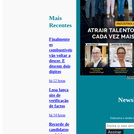
Mais
Recentes
Finalmente
os
combustíveis
vão voltar a
descer. E
descem dois
dígitos
ASS
há 12 horas
Lusa lança
site de
Newsl
verificação
de factos
há 14 horas
Subscreva e receba 
Recorde de
candidatos
Assinar