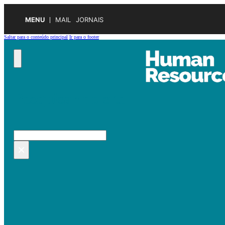
MENU
MAIL
JORNAIS
Saltar para o conteúdo principal
Ir para o footer
Pesquisar no site
Pesquisar
×