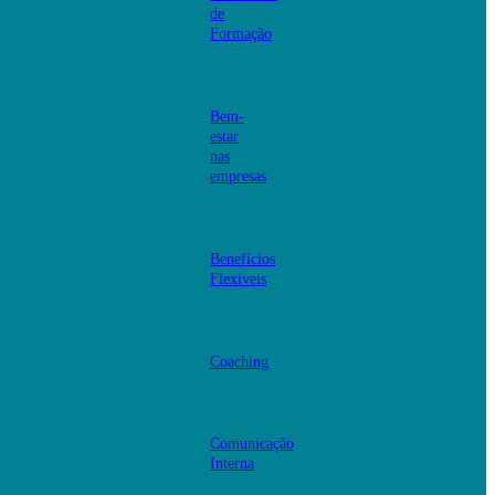
de
Formação
Bem-
estar
nas
empresas
Benefícios
Flexíveis
Coaching
Comunicação
Interna