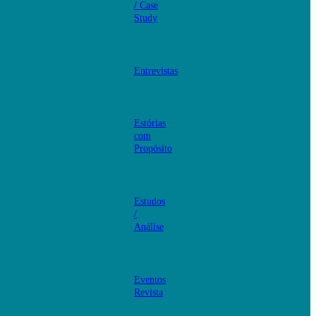
/ Case
Study
Entrevistas
Estórias
com
Propósito
Estudos
/
Análise
Eventos
Revista