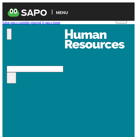
MENU
Saltar para o conteúdo principal
Ir para o footer
Pesquisar no site
Pesquisar
×