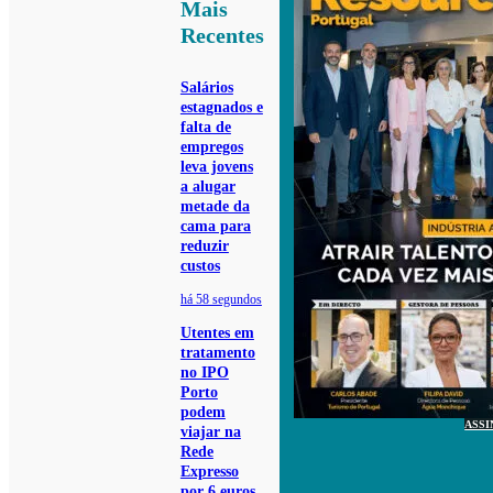
Mais
Recentes
Salários
estagnados e
falta de
empregos
leva jovens
a alugar
metade da
cama para
reduzir
custos
há 58 segundos
Utentes em
tratamento
no IPO
Porto
podem
ASSI
viajar na
Rede
Expresso
por 6 euros