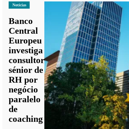
Notícias
Banco
Central
Europeu
investiga
consultor
sénior de
RH por
negócio
paralelo
de
coaching