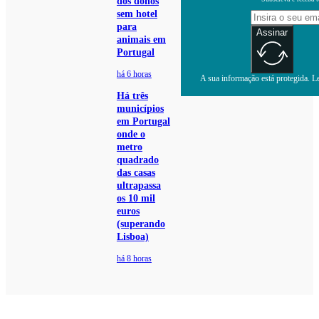
dos donos
sem hotel
para
Assinar
animais em
Portugal
há 6 horas
A sua informação está protegida. Le
Há três
municípios
em Portugal
onde o
metro
quadrado
das casas
ultrapassa
os 10 mil
euros
(superando
Lisboa)
há 8 horas