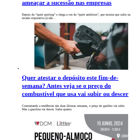
ameaçar a sucessão nas empresas
Depois do “quiet quitting” e chega a vez do “quiet ambition”, que mostra que subir na
escada corporativa já não…
Quer atestar o depósito este fim-de-
semana? Antes veja se o preço do
combustível que usa vai subir ou descer
Contrariando a tendências das duas últimas semanas, o preço do gasóleo vai subir.
Mas a gasolina vai descer. Saiba quanto.