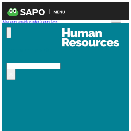
MENU
Saltar para o conteúdo principal
Ir para o footer
Pesquisar no site
Pesquisar
×