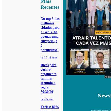
Mais
Recentes
No top 3 das
melhores
cidades para
a Gen Z há
apenas uma
europeia (e
é
portuguesa)
há 15 minutos
Dicas para
gerir o
orçamento
ASSI
familiar
segundo a
regra
50/30/20
Newsl
há 4 horas
Férias: 80%
Subscreva e receba 