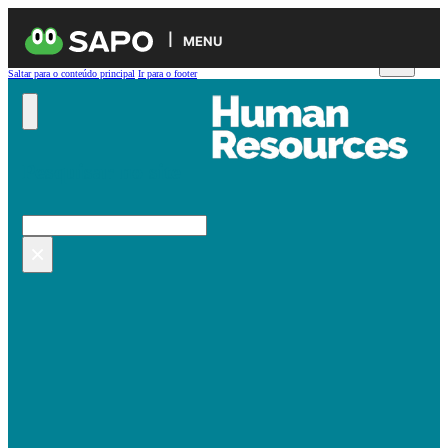
MENU
Saltar para o conteúdo principal
Ir para o footer
Pesquisar no site
Pesquisar
×