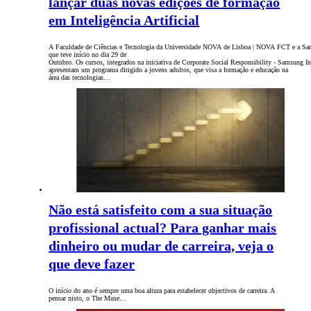
lançar duas novas edições de formação
em Inteligência Artificial
A Faculdade de Ciências e Tecnologia da Universidade NOVA de Lisboa | NOVA FCT e a Samsun
que teve início no dia 29 de
Outubro. Os cursos, integrados na iniciativa de Corporate Social Responsibility - Samsung 
apresentam um programa dirigido a jovens adultos, que visa a formação e educação na
área das tecnologias…
Não está satisfeito com a sua situação
profissional actual? Para ganhar mais
dinheiro ou mudar de carreira, veja o
que deve fazer
O início do ano é sempre uma boa altura para estabelecer objectivos de carreira. A
pensar nisto, o The Muse…