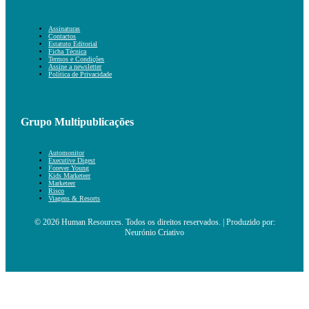
Assinaturas
Contactos
Estatuto Editorial
Ficha Técnica
Termos e Condições
Assine a newsletter
Política de Privacidade
Grupo Multipublicações
Automonitor
Executive Digest
Forever Young
Kids Marketeer
Marketeer
Risco
Viagens & Resorts
© 2026 Human Resources. Todos os direitos reservados. | Produzido por:
Neurónio Criativo