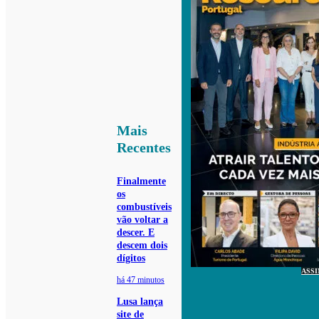
Mais
Recentes
Finalmente
os
combustíveis
vão voltar a
descer. E
descem dois
dígitos
ASS
há 47 minutos
Lusa lança
site de