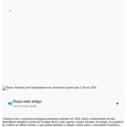
Ouça este artigo
em formato áudio
Ouvir este artigo
«Espera-se que a economia portuguesa permaneça resiliente em 2026, [mas] a relativamente elevada
dependência energética externa de Portugal deixa o país exposto a preços elevados da energia, na sequência
do conflito no Médio Oriente, o que poderá aumentar a inflação e pesar sobre o crescimento económico,