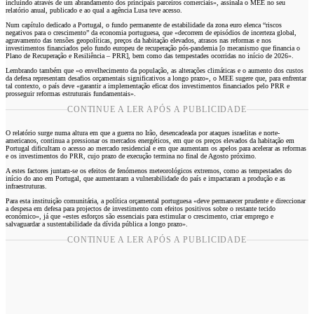
incluindo através de um abrandamento dos principais parceiros comerciais», assinala o MEE no seu
relatório anual, publicado e ao qual a agência Lusa teve acesso.
Num capítulo dedicado a Portugal, o fundo permanente de estabilidade da zona euro elenca “riscos
negativos para o crescimento” da economia portuguesa, que «decorrem de episódios de incerteza global,
agravamento das tensões geopolíticas, preços da habitação elevados, atrasos nas reformas e nos
investimentos financiados pelo fundo europeu de recuperação pós-pandemia [o mecanismo que financia o
Plano de Recuperação e Resiliência – PRR], bem como das tempestades ocorridas no início de 2026».
Lembrando também que «o envelhecimento da população, as alterações climáticas e o aumento dos custos
da defesa representam desafios orçamentais significativos a longo prazo», o MEE sugere que, para enfrentar
tal contexto, o país deve «garantir a implementação eficaz dos investimentos financiados pelo PRR e
prosseguir reformas estruturais fundamentais».
CONTINUE A LER APÓS A PUBLICIDADE
O relatório surge numa altura em que a guerra no Irão, desencadeada por ataques israelitas e norte-
americanos, continua a pressionar os mercados energéticos, em que os preços elevados da habitação em
Portugal dificultam o acesso ao mercado residencial e em que aumentam os apelos para acelerar as reformas
e os investimentos do PRR, cujo prazo de execução termina no final de Agosto próximo.
A estes factores juntam-se os efeitos de fenómenos meteorológicos extremos, como as tempestades do
início do ano em Portugal, que aumentaram a vulnerabilidade do país e impactaram a produção e as
infraestruturas.
Para esta instituição comunitária, a política orçamental portuguesa «deve permanecer prudente e direccionar
a despesa em defesa para projectos de investimento com efeitos positivos sobre o restante tecido
económico», já que «estes esforços são essenciais para estimular o crescimento, criar emprego e
salvaguardar a sustentabilidade da dívida pública a longo prazo».
CONTINUE A LER APÓS A PUBLICIDADE