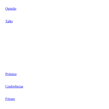
Opinião
Talks
Videocasts
Eventos
Prémios
Conferências
Fóruns