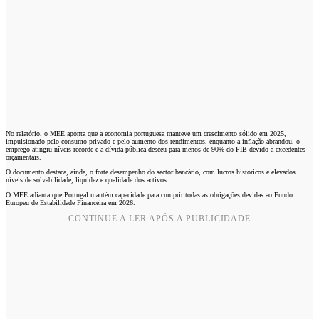
No relatório, o MEE aponta que a economia portuguesa manteve um crescimento sólido em 2025,
impulsionado pelo consumo privado e pelo aumento dos rendimentos, enquanto a inflação abrandou, o
emprego atingiu níveis recorde e a dívida pública desceu para menos de 90% do PIB devido a excedentes
orçamentais.
O documento destaca, ainda, o forte desempenho do sector bancário, com lucros históricos e elevados
níveis de solvabilidade, liquidez e qualidade dos activos.
O MEE adianta que Portugal mantém capacidade para cumprir todas as obrigações devidas ao Fundo
Europeu de Estabilidade Financeira em 2026.
CONTINUE A LER APÓS A PUBLICIDADE