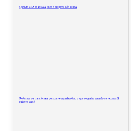
Quando a IA se instala, mas a empresa não muda
Reformar ou transformar pessoas e organizações: o que se ganha quando se reconstrói
sobre o caos?