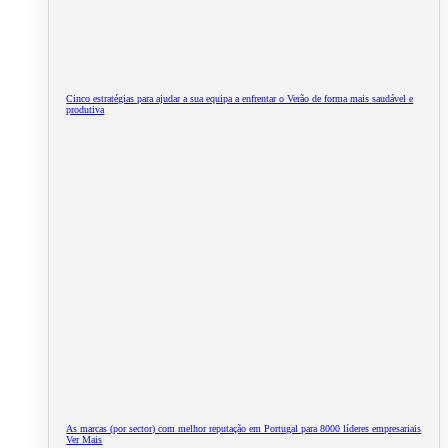
Cinco estratégias para ajudar a sua equipa a enfrentar o Verão de forma mais saudável e
produtiva
As marcas (por sector) com melhor reputação em Portugal para 8000 líderes empresariais
Ver Mais