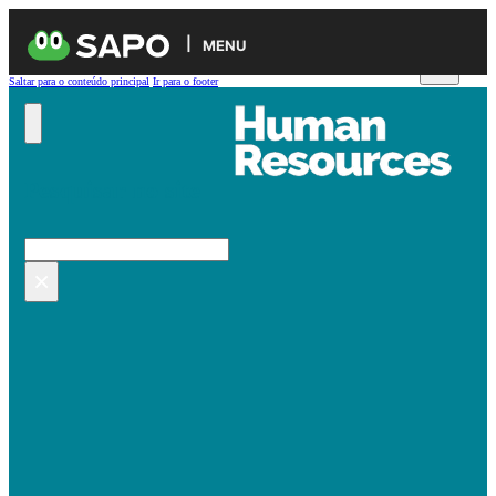
MENU
Saltar para o conteúdo principal
Ir para o footer
Pesquisar no site
Pesquisar
×