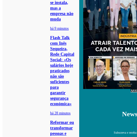
se instala,
mas a
empresa não
muda
há 9 minutos
Flash Talk
com Inês
Sequeira,
Rede Capital
Social: «Os
salários hoje
praticados
não são
suficientes
para
ASS
garantir
segurança
económica»
News
há 28 minutos
Reformar ou
transformar
Subscreva e receba
pessoas e