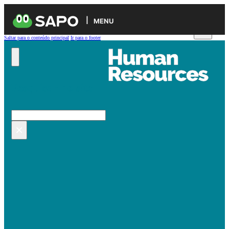
MENU
Saltar para o conteúdo principal
Ir para o footer
Pesquisar no site
Pesquisar
×