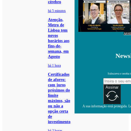
cérebro
há 5 minutos
Atenção,
Metro de
Lisboa tem
ASS
novos
horários aos
fins-de-
semana, em
Newsl
Agosto
há 1 hora
Subscreva e receba 
Certificados
de aforro:
com juros
Assinar
próximos do
limite
máximo, são
ou não a
A sua informação está protegida. Le
opção certa
de
investimento
há 2 horas