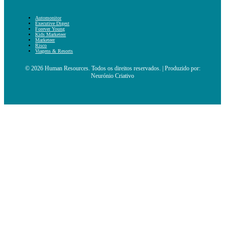
Automonitor
Executive Digest
Forever Young
Kids Marketeer
Marketeer
Risco
Viagens & Resorts
© 2026 Human Resources. Todos os direitos reservados. | Produzido por:
Neurónio Criativo