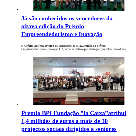
Já são conhecidos os vencedores da
oitava edição do Prémio
Empreendedorismo e Inovação
O Crédito Agrícola revelou os vencedores da oitava edição do Prémio
Empreendedorismo e Inovação CA, uma iniciativa que distingue projectos inovadores,
…
Prémio BPI Fundação ”la Caixa”atribui
1,4 milhões de euros a mais de 30
projectos sociais dirigidos a seniores