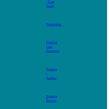
/ Case
Study
Entrevistas
Estórias
com
Propósito
Estudos
/
Análise
Eventos
Revista