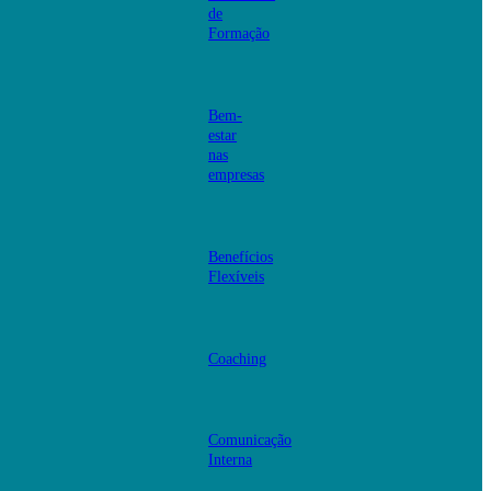
de
Formação
Bem-
estar
nas
empresas
Benefícios
Flexíveis
Coaching
Comunicação
Interna