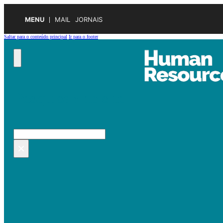
MENU
MAIL
JORNAIS
Saltar para o conteúdo principal
Ir para o footer
Pesquisar no site
Pesquisar
×