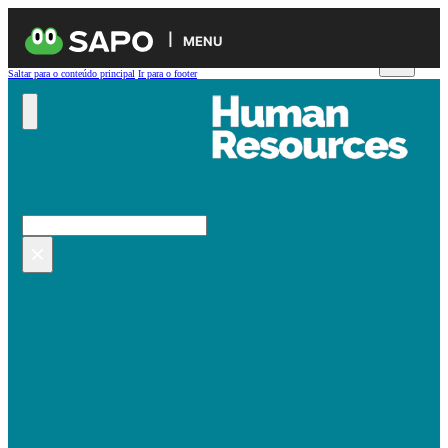
MENU
Saltar para o conteúdo principal
Ir para o footer
Pesquisar no site
Pesquisar
×