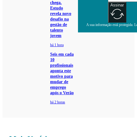
chega.
Assinar
Estudo
revela novo
desafio na
gestão de
A sua informação está protegida. Le
talento
jovem
há 1 hora
Seis em cada
10
profissionais
aponta este
motivo para
mudar de
emprego
após o Verão
há 2 horas