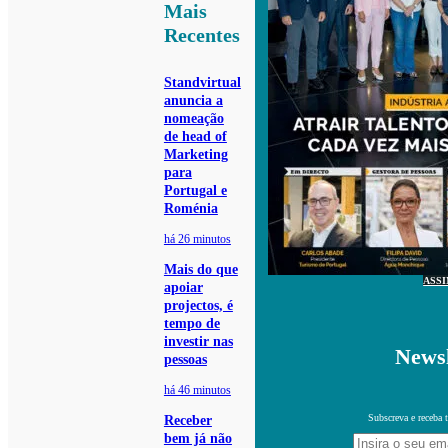
Mais
Recentes
Standvirtual
anuncia a
nomeação
de head of
Marketing
para
Portugal e
Roménia
há 26 minutos
Mais do que
ASS
apoiar
projectos, é
tempo de
investir nas
Newsl
pessoas
há 46 minutos
Subscreva e receba 
Receber
bem já não